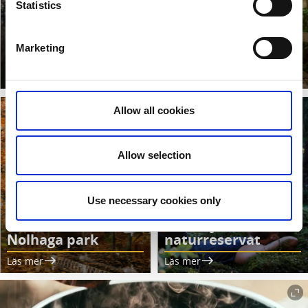
Statistics
Brobacka
Hjortmarka
Marketing
naturreservat
naturreservat
Läs mer
Läs mer
Allow all cookies
Allow selection
Use necessary cookies only
Kvarnsjön
Nolhaga park
naturreservat
Läs mer
Läs mer