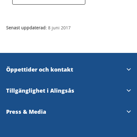
Senast uppdaterad:
8 juni 2017
Öppettider och kontakt
Öppettider och kontakt
Tillgänglighet i Alingsås
Evenemangsformulär
Tillgänglighetsguide - TD
Press & Media
Tillgänglighetsredogörelse
Pressrum - Alingsås kommun