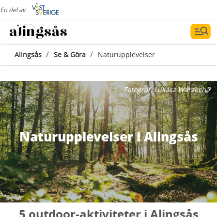
En del av
/
/
Alingsås
Se & Göra
Naturupplevelser
Fotograf:
Lukasz Warzecha
Naturupplevelser i Alingsås
5 outdoor-aktiviteter i Alingsås