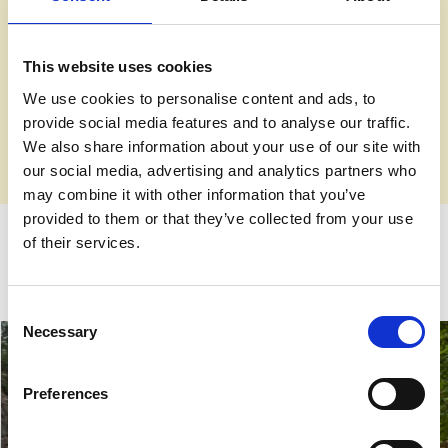
6. Bada
Upptäck Alingsås många fina badplatser – från långgrunda
sandstränder och barnvänliga bad till avskilda klippor med
This website uses cookies
vacker natur runt omkring. Med sjöar som Mjörn, Gerdsken
We use cookies to personalise content and ads, to
och Stora Färgen är det aldrig långt till ett svalkande dopp.
provide social media features and to analyse our traffic.
We also share information about your use of our site with
Hitta din badplats
our social media, advertising and analytics partners who
may combine it with other information that you’ve
Populära friluftsområden
provided to them or that they’ve collected from your use
of their services.
Brobacka, Hjortmarka, Nolhaga och Kvarnsjön är alla populära
friluftsområden i Alingsås.
Consent
Necessary
Selection
Preferences