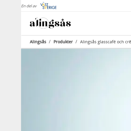
En del av
/
/
Alingsås
Produkter
Alingsås glasscafé och cr