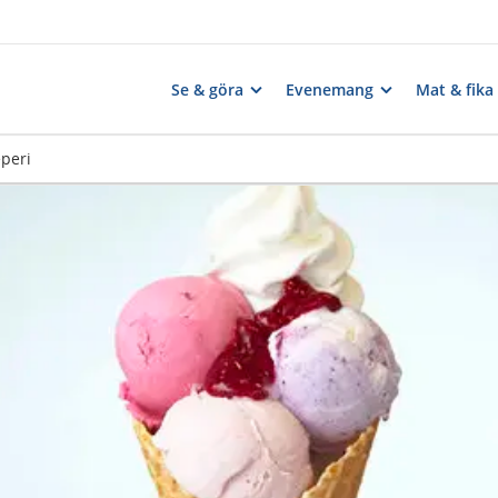
Se & göra
Evenemang
Mat & fika
êperi