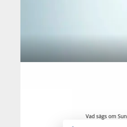
Vad sägs om Suns
bär. Kanske är du