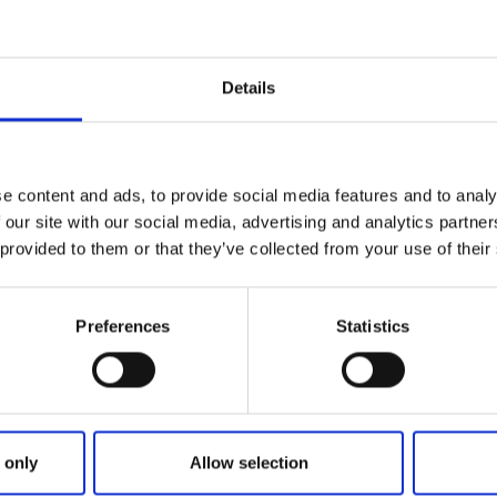
la.
& Crêperi har funnits på samma plats i längre än ett decenn
Details
l för både lokalbor och besökare. Sedan 2019 drivs verksam
ksson, som tidigare drev Tollereds Hotell. Med kärlek till h
 har de fortsatt i samma uppskattade anda som tidigare.
ara glass – men också crêpes, galetter, pannkakor och olika 
e content and ads, to provide social media features and to analy
 2023 levererar Lejonet & Björnen den kulglass som servera
 our site with our social media, advertising and analytics partn
n mjukglass och pinnglass från SIA Glass – två svenska leve
 provided to them or that they’ve collected from your use of their
plats där smaken av sommar alltid är nära!
Preferences
Statistics
fe.se hittar menyer och mer information.
 only
Allow selection