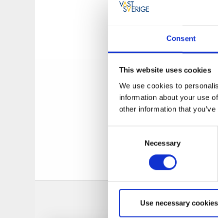
finns något för al
Alingsås Glasscafé 
Consent
välkänt utflyktsmå
Elisabeth Ödman Eri
i mötet med gästen
This website uses cookies
Här serveras inte b
We use cookies to personalis
Från och med våren
information about your use of
erbjuder caféet äve
other information that you’ve
sin höga kvalitet.
Consent
Välkommen till en 
Necessary
Selection
På alingsasglassca
Use necessary cookies