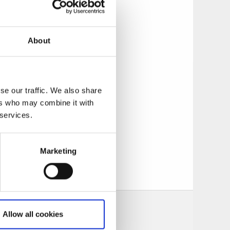
ium och är ett
About
heten av Mats och
antverket och glädje
sorters våfflor.
se our traffic. We also share
s, och från 2024
ers who may combine it with
rantörer kända för
 services.
Marketing
Allow all cookies