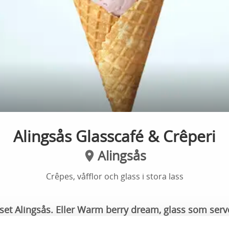
Alingsås Glasscafé & Crêperi
Alingsås
Crêpes, våfflor och glass i stora lass
et Alingsås. Eller Warm berry dream, glass som ser
 mer sugen på en våffla med kaffe? På Alingsås glass