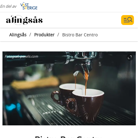
En del av
/
/
Alingsås
Produkter
Bistro Bar Centro
Fotograf:
pexels.com