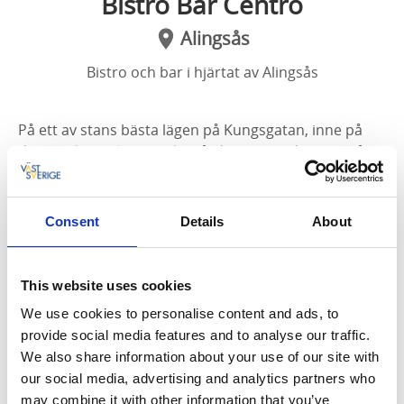
Bistro Bar Centro
Alingsås
Bistro och bar i hjärtat av Alingsås
På ett av stans bästa lägen på Kungsgatan, inne på
den anrika Hjelmqvistska gården, hittar du oss. I vår
bistro serverar vi dagens lunch alla dagar i veckan och
à la carte finns husmanskost, pizza, pasta och
sallader.
Consent
Details
About
I vår mysiga bar, stans minsta med största
uteservering, serveras goda drycker och smått och
This website uses cookies
gott att äta till sent på kvällen. Om du är fikasugen så
We use cookies to personalise content and ads, to
har vi gott kaffe, smarriga smörgåsar och bakverk.
provide social media features and to analyse our traffic.
Och varför inte lyxa till tillvaron med vår variant på
We also share information about your use of our site with
”gofika” bubbelfika(bubbel & pizza slice).
our social media, advertising and analytics partners who
may combine it with other information that you’ve