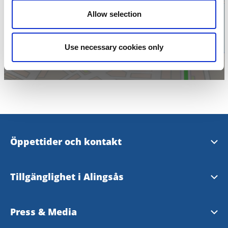
Klicka för att visa
Allow selection
karta
Use necessary cookies only
Öppettider och kontakt
Öppettider och kontakt
Tillgänglighet i Alingsås
Evenemangsformulär
Tillgänglighetsguide - TD
Press & Media