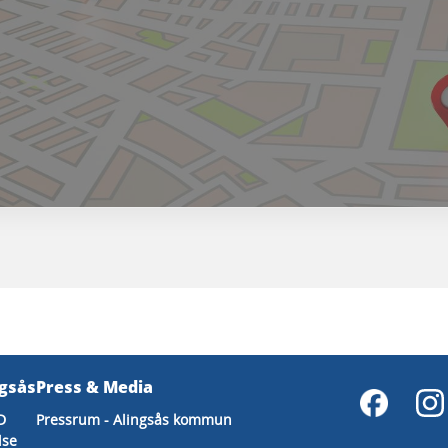
ngsås
Press & Media
D
Pressrum - Alingsås kommun
lse