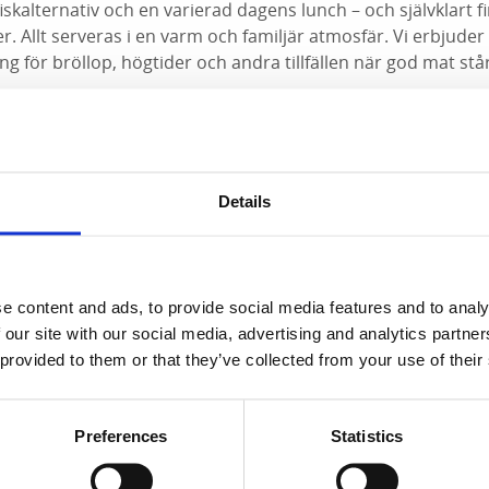
 fiskalternativ och en varierad dagens lunch – och självklart 
er. Allt serveras i en varm och familjär atmosfär. Vi erbjud
ng för bröllop, högtider och andra tillfällen när god mat stå
eva vår passion för mat och service!
Details
e content and ads, to provide social media features and to analy
 our site with our social media, advertising and analytics partn
 provided to them or that they’ve collected from your use of their
Preferences
Statistics