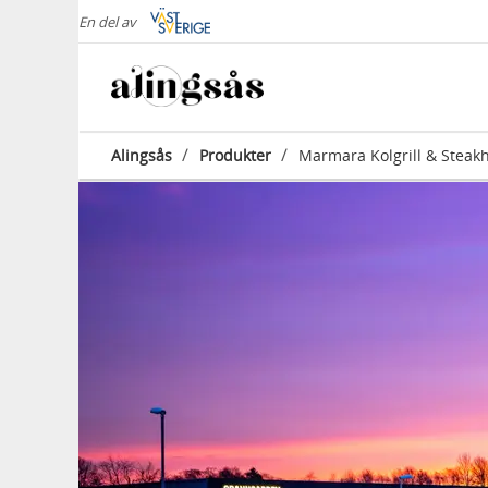
En del av
/
/
Alingsås
Produkter
Marmara Kolgrill & Steak