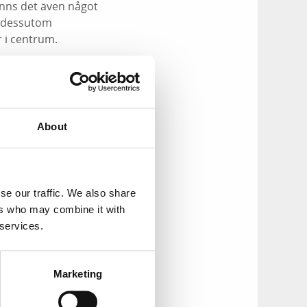
finns det även något
er dessutom
r i centrum.
About
se our traffic. We also share
ers who may combine it with
 services.
Marketing