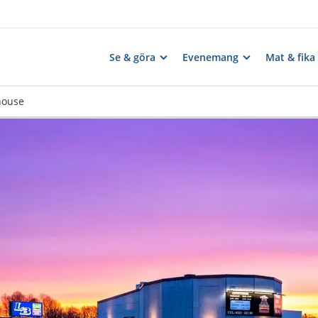
Se & göra
Evenemang
Mat & fika
house