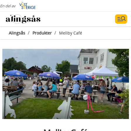
En del av
/
/
Alingsås
Produkter
Mellby Café