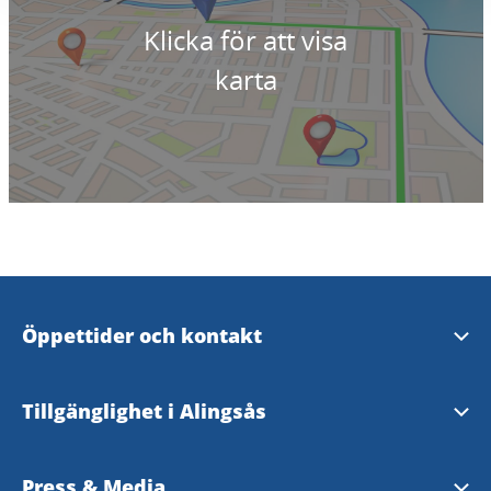
Klicka för att visa
karta
Öppettider och kontakt
Öppettider och kontakt
Tillgänglighet i Alingsås
Evenemangsformulär
Tillgänglighetsguide - TD
Press & Media