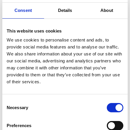
Idag har platsen åter fått liv av familjen Nicolae där de
Consent
Details
About
varsamt har förvandlat bottenvåningen av sitt hem till
ett familjeägt kafé med genuin atmosfär, där tradition
möter nytänkande.
This website uses cookies
We use cookies to personalise content and ads, to
Hos oss är det hembakat lagad mat och noggrant
provide social media features and to analyse our traffic.
utvalda råvaror som gäller. Allt tillagas med omtanke
We also share information about your use of our site with
och kärlek, med ambitionen att alltid erbjuda hög
our social media, advertising and analytics partners who
kvalitet och äkta smaker. Oavsett om du är sugen på
may combine it with other information that you’ve
en kopp nybryggt kaffe, en nybakad kaka eller en
provided to them or that they’ve collected from your use
vällagad lunch vill vi servera något som både mättar
of their services.
och berör.
Consent
Necessary
Selection
Mellby Café är mer än bara en plats för mat och dryck,
det är en levande mötesplats. Här samlas bybor och
besökare för att umgås, samtala och ta del av olika
Preferences