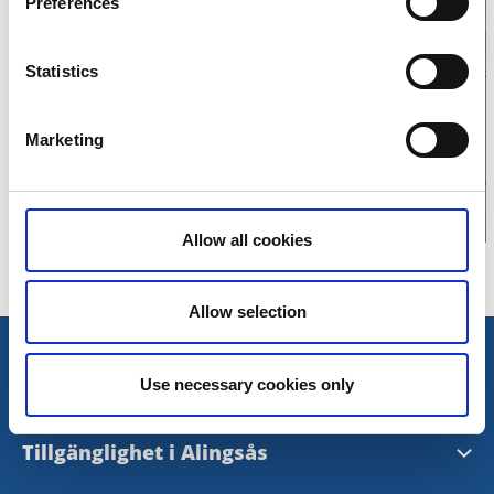
Preferences
Klicka för att visa
Statistics
karta
Marketing
Allow all cookies
Allow selection
Öppettider och kontakt
Use necessary cookies only
Öppettider och kontakt
Tillgänglighet i Alingsås