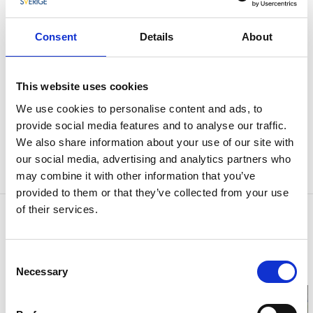
Prinsessan Hapunda
Alingsås
Consent
Details
About
Muralmålning av Jade Rivera (f. 1983)
This website uses cookies
Muralmålningen Prinsessan Hapunda skapades
We use cookies to personalise content and ads, to
2019 på fasaden som vetter ut mot Nyebrogatan
provide social media features and to analyse our traffic.
på Kulturskolan.
We also share information about your use of our site with
our social media, advertising and analytics partners who
Läs mer om
Prinsessan Hapunda
.
may combine it with other information that you’ve
provided to them or that they’ve collected from your use
of their services.
Kontaktinformation
Alingsås kommun
44130 Alingsås
Consent
Telefon:
0322616200
Necessary
Selection
E-post:
Skicka E-post