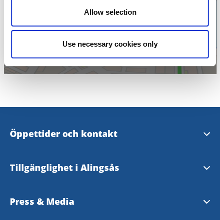
Klicka för att visa
Allow selection
karta
Use necessary cookies only
Öppettider och kontakt
Öppettider och kontakt
Tillgänglighet i Alingsås
Evenemangsformulär
Tillgänglighetsguide - TD
Press & Media