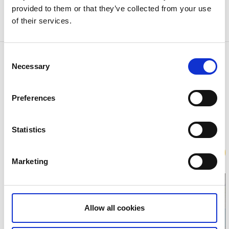
uppträdanden och Quiz.
provided to them or that they’ve collected from your use
of their services.
Consent
Kontaktinformation
Necessary
Selection
Restaurang Skåål
Estrad Alingsås
44130 Alingsås
Preferences
Telefon:
032212727
E-post:
Skicka E-post
Hemsida:
restaurangskaal.se/
Statistics
Boka
Marketing
Allow all cookies