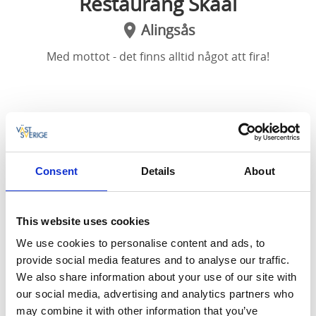
Restaurang Skåål
Alingsås
Med mottot - det finns alltid något att fira!
Skåål
Ett frieri. En födelsedag. En vänskap. En matchvinst.
Ett nytt jobb. Mer glädje i vardagspusslet. Stort som
Consent
Details
About
smått, det finns alltid anledningar till att fira något
tillsammans med dina vänner, arbetskamrater och
lagkompisar.
This website uses cookies
We use cookies to personalise content and ads, to
Restaurang Skåål öppnade hösten 2021 i hörnet på
provide social media features and to analyse our traffic.
Estrad. Menyn är bred och här finns bland annat
We also share information about your use of our site with
skaldjursplatå, asiatiska smaker samt ost och chark.
our social media, advertising and analytics partners who
Känslan är modern och på kvällarna arrangeras Live-
may combine it with other information that you’ve