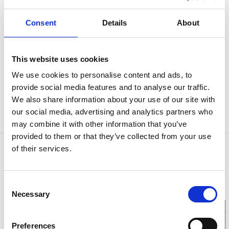
Restaurang Tangra
Sollebrunn
Consent
Details
About
Kinamat och svensk husmanskost
This website uses cookies
Restaurang Tangra ligger centralt i det lilla
We use cookies to personalise content and ads, to
samhället Sollebrunn i Alingsås norra
provide social media features and to analyse our traffic.
We also share information about your use of our site with
kommundel. Här äter man kinesiskt eller svensk
our social media, advertising and analytics partners who
husmanskost.
may combine it with other information that you’ve
provided to them or that they’ve collected from your use
of their services.
Kontaktinformation
Tangra
Trollhättevägen 5
Consent
46631 Sollebrunn
Necessary
Telefon:
0322 830 22
Selection
Preferences