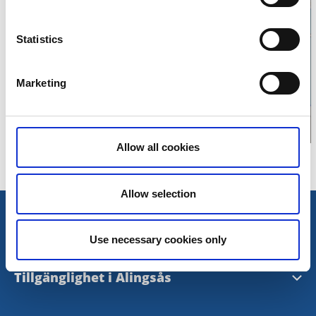
Klicka för att visa
Statistics
karta
Marketing
Allow all cookies
Allow selection
Öppettider och kontakt
Use necessary cookies only
Öppettider och kontakt
Tillgänglighet i Alingsås
Evenemangsformulär