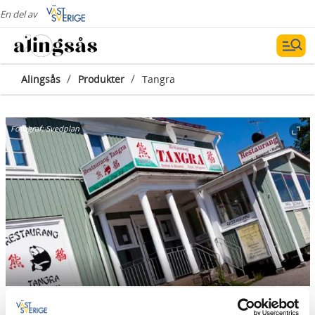
En del av
/
/
Alingsås
Produkter
Tangra
Fotograf:
Svedplan