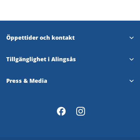
Öppettider och kontakt
Öppettider och kontakt
Tillgänglighet i Alingsås
Evenemangsformulär
Tillgänglighetsguide - TD
Press & Media
Tillgänglighetsredogörelse
Pressrum - Alingsås kommun