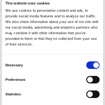
This website uses cookies
mosaikbord från Marrakech, ekologisk jungfruolivolja
från La Querce Seconda utanför Florens,
We use cookies to personalise content and ads, to
linnehanddukar från ett familjeföretag i Toscana och
provide social media features and to analyse our traffic.
Spruzzi-keramik från södra Italien. Det märks att
We also share information about your use of our site with
Italien ligger varmt om hjärtat!
our social media, advertising and analytics partners who
may combine it with other information that you’ve
Förutom butiken hittar du också traktens största
provided to them or that they’ve collected from your use
äppelodling här på gården, Westerbo Trädgårdar.
of their services.
Besöker du dem i mitten av maj kan du få se när alla
de 500 äppelträden står i full blom.
Consent
Necessary
Selection
Preferences
Statistics