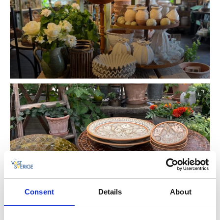
Consent
Details
About
Här finns dels produkter från kända varumärken, men
också ett i många stycken unikt sortiment som fina