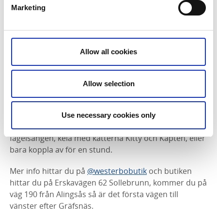
Marketing
Allow all cookies
Allow selection
Westerbo Butik är öppen alla fredagar och lördagar
kl. 11 – 16. På Westerbo bjuds kunderna på kaffe i
Use necessary cookies only
växthuset eller ute i trädgården där de kan lyssna till
fågelsången, kela med katterna Kitty och Kapten, eller
bara koppla av för en stund.
Mer info hittar du på
@westerbobutik
och butiken
hittar du på Erskavägen 62 Sollebrunn, kommer du på
väg 190 från Alingsås så är det första vägen till
vänster efter Gräfsnäs.