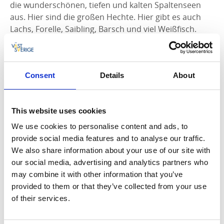
die wunderschönen, tiefen und kalten Spaltenseen
aus. Hier sind die großen Hechte. Hier gibt es auch
Lachs, Forelle, Saibling, Barsch und viel Weißfisch.
Trolling. Foto: Jan Andersson, Åmåls kommun
Spinnfischen, Trolling und Angeln
Consent
Details
About
Im westlichen Teil der Landschaft befinden sich unter
anderem die Seen Kornsjön und Lilla Lee, ein sehr gut
This website uses cookies
für Saibling. Die am besten geeigneten
Fangmethoden sind hier Spinnfischen, Schleppangeln
We use cookies to personalise content and ads, to
und Angeln. Ein weiteres aufregendes Angelgebiet ist
provide social media features and to analyse our traffic.
der nordöstliche und östliche Teil rund um Åmål und
We also share information about your use of our site with
Mellerud. Dort eröffnen sich große Möglichkeiten mit
our social media, advertising and analytics partners who
Zugang zu Schwedens größtem See den Vänern.
may combine it with other information that you’ve
Entlang der gesamten Vänerküste gibt es sehr gute
provided to them or that they’ve collected from your use
Sportfischgründe für fast alle süßwasserarten. Das
of their services.
Beste ist natürlich das erstklassige Schleppangeln auf
dem Vänern nach groß gewachsenem Lachsen und