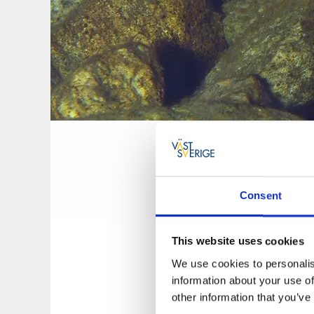
Saibling
Consent
Der Bestand von Sai
eher groß. Der Saib
und als Speisefisch
This website uses cookies
Im Frühling, Herbst
We use cookies to personalis
Angel zu bekommen. 
information about your use of
den Seen Västra und
other information that you’ve