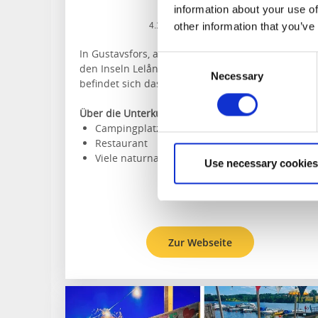
Bengtsfors
information about your use of
★
★
★
★
☆
other information that you’ve
4.1
(387)
In Gustavsfors, auf einer kleinen Insel zwischen
Consent
den Inseln Lelång und Västra Silen in Dalsland,
Necessary
Selection
befindet sich das Erlebniszentrum Alcatraz.
Über die Unterkunft und die Gegend:
Campingplatz und Gästehaus
Restaurant
Viele naturnahe Aktivitäten
Use necessary cookies
Zur Webseite