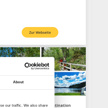
Zur Webseite
About
Ragnerud Vandringsdestination
se our traffic. We also share