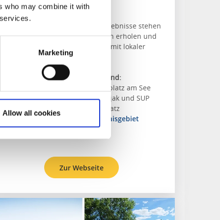
Högsäter
ers who may combine it with
 services.
Familiärer Campingplatz. Naturerlebnisse stehen
hier im Fokus - hier kannst Du Dich erholen und
Aktivitäten geniessen. Restaurant mit lokaler
Marketing
Menükarte.
Über die Unterkunft und die Gegend:
Ferienhäuschen und Campingplatz am See
Vermietung von Boot, Kanu, Kajak und SUP
Hundefreundlicher Campingplatz
Allow all cookies
Wanderweg in der Nähe:
Wildnisgebiet
Kroppefjäll
Zur Webseite