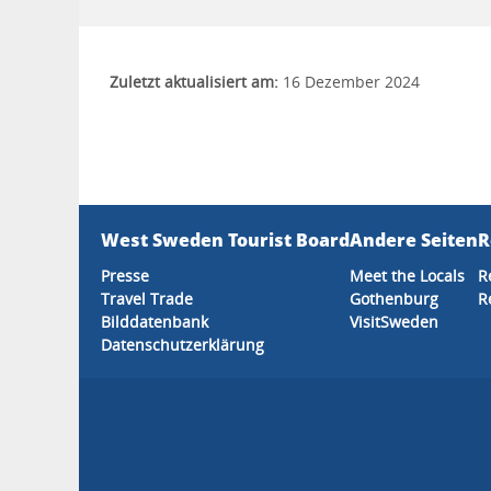
Zuletzt aktualisiert am:
16 Dezember 2024
West Sweden Tourist Board
Andere Seiten
R
Presse
Meet the Locals
R
Travel Trade
Gothenburg
R
Bilddatenbank
VisitSweden
Datenschutzerklärung