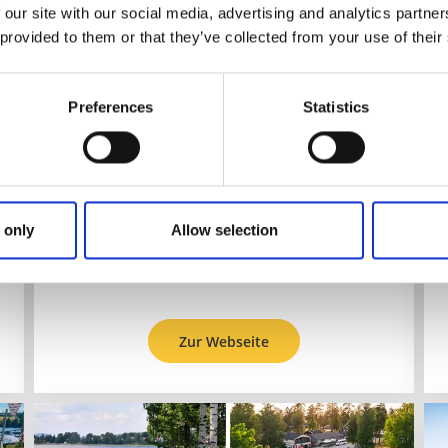
Dals Långed
 our site with our social media, advertising and analytics partn
 provided to them or that they’ve collected from your use of their
Ein Campingplatz mit hübscher Lage auf einer
Halbinsel im See Laxsjön im Herzen Dalslands.
Nähe zu Aktivitäten wie Hochseilgarten und
Preferences
Statistics
Pfeilbogenschiessen.
Über die Unterkunft und die Gegend:
Übernachte nahe der Natur entlang des
Seesystems des Dalslands Kanals
Aktivitäten wie Wandern, Radfahren,
 only
Allow selection
Kanuausflüge, Pilzsammeln und
Beerenpflücken
Zur Webseite