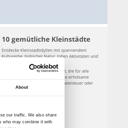
10 gemütliche Kleinstädte
Entdecke Kleinstadtidyllen mit spannendem
Kulturerbe, hübscher Natur, tollen Aktivitäten und
den besten Cafés.
Wir haben Kleinstädte aufgelistet, die für alle
etwas bieten – egal ob Du Dir eine erholsame
Weekendreise, ein spannendes Abenteuer oder
About
kulturelle Erlebnisse wünschst.
Weiterlesen
se our traffic. We also share
ers who may combine it with