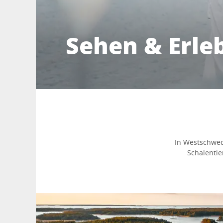
Sehen & Erle
In Westschwede
Schalenti