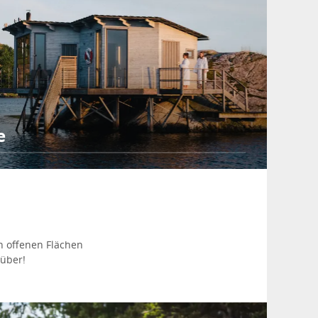
e
n offenen Flächen
 über!