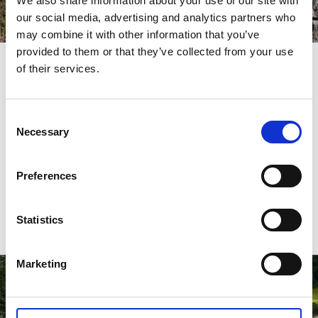
We also share information about your use of our site with
our social media, advertising and analytics partners who
may combine it with other information that you’ve
provided to them or that they’ve collected from your use
of their services.
Farbenfrohe Designunterkunft
– Lådfabriken, Edshultshall
Consent
Schon bei Ihrer Ankunft werden Sie sehen, dass diese
Necessary
Selection
Unterkunft auf wunderbare Weise aus der Reihe tanzt. Einst
war das Gebäude eine Fischkistenfabrik. Sämtliche Zimmer
sind mit Farben, Formen und Designgegenständen
Preferences
individuell und kreativ eingerichtet.
Zur Webseite
Statistics
Marketing