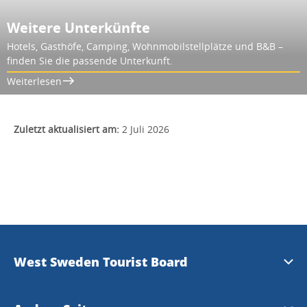
Weitere Unterkünfte
Hotels, Gasthöfe, Camping, Wohnmobilstellplätze und B&B –
finden Sie die passende Unterkunft.
Weiterlesen
Zuletzt aktualisiert am:
2 Juli 2026
West Sweden Tourist Board
Presse