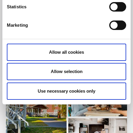
Gästehaus und Plätze für Wohnwagen, Wohnmobile
Statistics
und Zelte.
Über die Unterkunft und die Gegend:
Marketing
In der Nähe einer Padel- und Tennisanlage
Kanutouren, Angeln, MTB
Hundefreundlicher Campingplatz
Allow all cookies
Zur Webseite
Allow selection
Use necessary cookies only