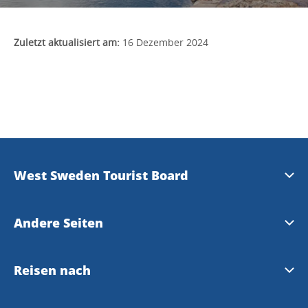
Zuletzt aktualisiert am:
16 Dezember 2024
West Sweden Tourist Board
Presse
Andere Seiten
Travel Trade
Meet the Locals
Reisen nach
Bilddatenbank
Gothenburg