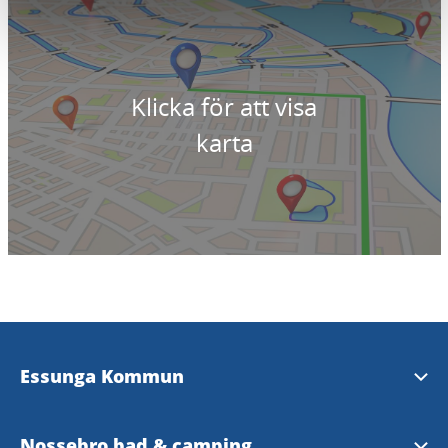
Klicka för att visa
karta
Essunga Kommun
www.essunga.se
Nossebro bad & camping