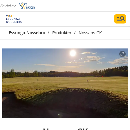
En del av
/
/
Essunga-Nossebro
Produkter
Nossans GK