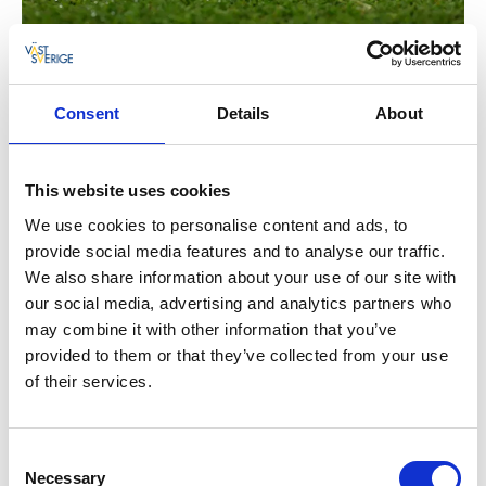
Snabbfakta
Consent
Details
About
Drivingrange och korthålsbana strax utanför
Nossebro.
Rangekort kan köpas på
Nossebrobadet Camping &
This website uses cookies
Gym.
Nio korthål med varierande längd, 59 - 130 m.
We use cookies to personalise content and ads, to
ALLA är välkomna!
provide social media features and to analyse our traffic.
We also share information about your use of our site with
Läs mer
our social media, advertising and analytics partners who
may combine it with other information that you’ve
provided to them or that they’ve collected from your use
Hos Nossan GK, strax utanför Nossebro i Essunga
of their services.
kommun, hittar du drivingrange och korthålsbana.
Golfrangen är öppen för alla, medlem som icke
medlem. Man behöver heller inte ha "grönt kort" eller
Consent
handicap för att få träna på Nossan GK. Rangekort
Necessary
Selection