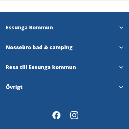
Essunga Kommun
www.essunga.se
Nossebro bad & camping
kommun@essunga.se
Nossebro bad & camping
Resa till Essunga kommun
Sturegatan 4, Nossebro
Västtrafiks reseplanerare
Övrigt
Ladda ner Essunga karta
Tillgänglighetsredogörelse
Via 190