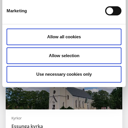
Hembygdsgård
Marketing
Fåglums hembygdsgård
Fåglum
Föreningen mitt i byn
Läs mer
Allow all cookies
Allow selection
Use necessary cookies only
Kyrkor
Essunga kyrka