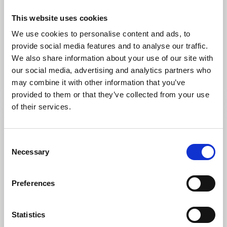
This website uses cookies
Bada och simma
We use cookies to personalise content and ads, to
Malma badsjö
provide social media features and to analyse our traffic.
We also share information about your use of our site with
Nossebro
our social media, advertising and analytics partners who
Vacker natursjö
may combine it with other information that you’ve
Läs mer
provided to them or that they’ve collected from your use
of their services.
Consent
Necessary
Selection
Preferences
Statistics