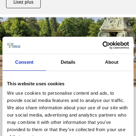
Lisez plus
Consent
Details
About
This website uses cookies
We use cookies to personalise content and ads, to
Ljungleden
provide social media features and to analyse our traffic.
Le Ljungleden qui s'étend de Göteborg à Falköping est aussi
We also share information about your use of our site with
pratique pour des excursions à la journée que pour des
our social media, advertising and analytics partners who
séjours plus longs, avec de jolies haltes le long du chemin.
may combine it with other information that you’ve
provided to them or that they’ve collected from your use
Lisez plus