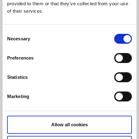
provided to them or that they’ve collected from your use
of their services.
Till hemsidan
Consent
Necessary
Selection
Preferences
Statistics
Marketing
Löfwings B&B
Allow all cookies
Broddetorp
Charmigt Bed & Breakfast i lugn och harmonisk miljö