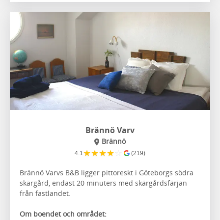
Brännö Varv
Brännö
★
★
★
★
☆
4.1
(219)
Brännö Varvs B&B ligger pittoreskt i Göteborgs södra
skärgård, endast 20 minuters med skärgårdsfärjan
från fastlandet.
Om boendet och området: