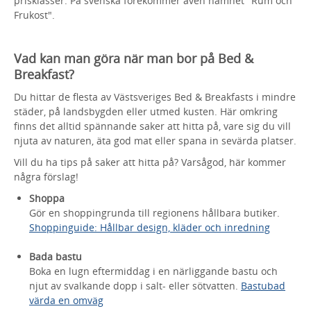
prisklasser. På svenska förekommer även namnet "Rum och
Frukost".
Vad kan man göra när man bor på Bed &
Breakfast?
Du hittar de flesta av Västsveriges Bed & Breakfasts i mindre
städer, på landsbygden eller utmed kusten. Här omkring
finns det alltid spännande saker att hitta på, vare sig du vill
njuta av naturen, äta god mat eller spana in sevärda platser.
Vill du ha tips på saker att hitta på? Varsågod, här kommer
några förslag!
Shoppa
Gör en shoppingrunda till regionens hållbara butiker.
Shoppinguide: Hållbar design, kläder och inredning
Bada bastu
Boka en lugn eftermiddag i en närliggande bastu och
njut av svalkande dopp i salt- eller sötvatten.
Bastubad
värda en omväg