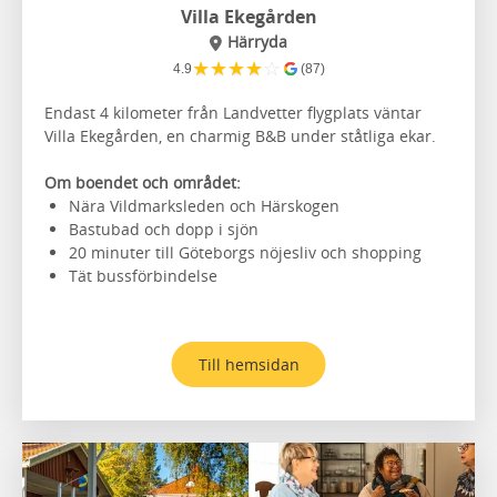
Villa Ekegården
Härryda
★
★
★
★
☆
4.9
(87)
Endast 4 kilometer från Landvetter flygplats väntar
Villa Ekegården, en charmig B&B under ståtliga ekar.
Om boendet och området:
Nära Vildmarksleden och Härskogen
Bastubad och dopp i sjön
20 minuter till Göteborgs nöjesliv och shopping
Tät bussförbindelse
Till hemsidan