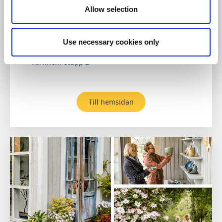
Allow selection
nära Hornborgasjön med egen konsthall och atelje.
Om boendet och området:
Restaurang & café
Use necessary cookies only
Närmsta vandringsled:
Pilgrimsleden Falköping -
Varnhem etapp 2
Till hemsidan