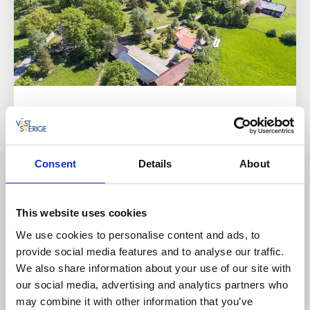
Bitterna Åkatorp
Vedum
★
★
★
★
☆
3.5
(15)
Consent
Details
About
Bo på fårgård med hållbarhet i fokus. Här bor du i
gästrummet, nybygget i stallet eller i sadelkammaren.
Följ med i livet på gården, eller bara koppla av i den
This website uses cookies
stilla landsbygdsmiljön.
We use cookies to personalise content and ads, to
Om boendet och området:
provide social media features and to analyse our traffic.
Möjlighet att delta i gårdens aktiviteter
We also share information about your use of our site with
Bastu och badtunna
our social media, advertising and analytics partners who
Gårdsbutik och café
may combine it with other information that you’ve
Hundvänligt