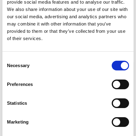
provide social media features and to analyse our traffic.
Lerum.
We also share information about your use of our site with
our social media, advertising and analytics partners who
Peters växtrumsplats heter Giardino segreto ”den
may combine it with other information that you’ve
hemliga trädgården” och skapades 2018. Lyssna på
provided to them or that they’ve collected from your use
Peters audioguidning.
of their services.
Hör på Peter
Consent
Necessary
Selection
Relaterade sidor
Preferences
Statistics
Marketing