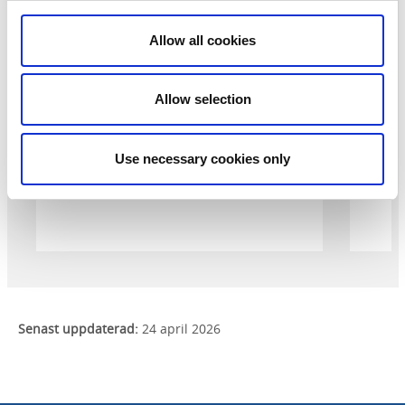
Allow all cookies
Växtrum: Giardino Segreto
Lerum
Ta del
Allow selection
En lite hemlig medelhavsträdgård
Use necessary cookies only
Senast uppdaterad:
24 april 2026