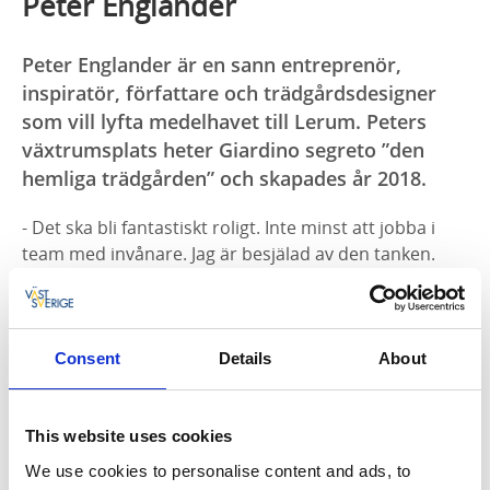
Peter Englander
Peter Englander är en sann entreprenör,
inspiratör, författare och trädgårdsdesigner
som vill lyfta medelhavet till Lerum. Peters
växtrumsplats heter Giardino segreto ”den
hemliga trädgården” och skapades år 2018.
- Det ska bli fantastiskt roligt. Inte minst att jobba i
team med invånare. Jag är besjälad av den tanken.
Det är de projekten som blir långvariga, där invånare
engageras.
Att steka lamm på terrassen, strö egenodlad
Consent
Details
About
rosmarin över och låta dofterna sprida sig i den
ljumma sommarkvällen. Det är trädgårdslycka för
Peter Englander. Nu tar sig entreprenören,
This website uses cookies
inspiratören, författaren och trädgårdsdesignern
We use cookies to personalise content and ads, to
Växtrum till sitt hjärta och lyfter medelhavet till