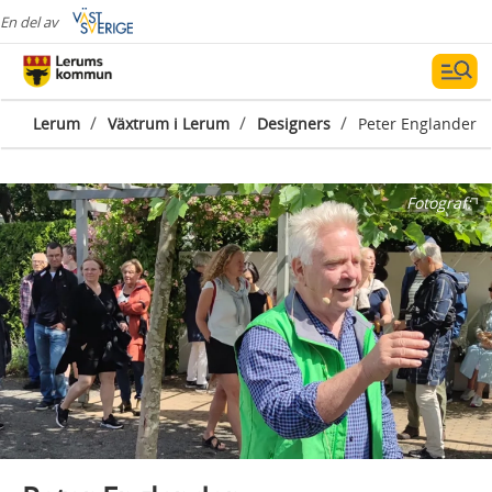
En del av
/
/
/
Lerum
Växtrum i Lerum
Designers
Peter Englander
Fotograf: