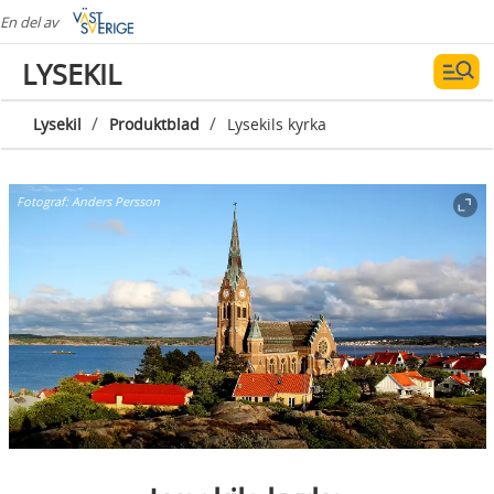
En del av
LYSEKIL
/
/
Lysekil
Produktblad
Lysekils kyrka
Fotograf:
Anders Persson