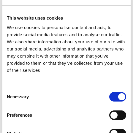
senast 2017 efter en vattenskada. En mindre kororgel
från 1971 används vid mindre gudstjänster och
konserter.
This website uses cookies
We use cookies to personalise content and ads, to
Besök Lysekils kyrka digitalt
provide social media features and to analyse our traffic.
We also share information about your use of our site with
📍 Kontaktuppgifter
our social media, advertising and analytics partners who
Adress:
Övre Kyrkogatan 3, Lysekil
may combine it with other information that you’ve
Telefon:
0523-29 32 00
provided to them or that they’ve collected from your use
Öppettider:
Varierar beroende på säsong och
of their services.
evenemang – kontrollera gärna
Svenska kyrkans
webbplats
för aktuella tider.
Consent
Necessary
Övriga kyrkor i kommunen
Selection
Preferences