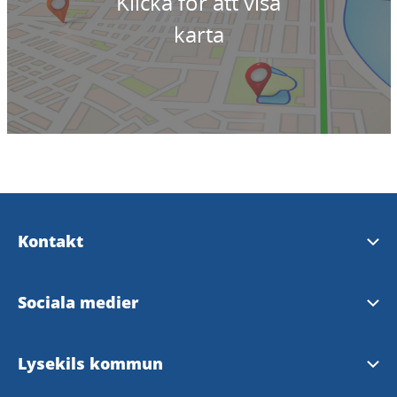
Klicka för att visa
karta
Kontakt
Upplev Lysekil
Sociala medier
InfoPoints
Upplev Lysekil på Facebook
Lysekils kommun
Kontaktcenter