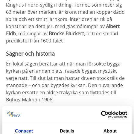
långhus i nord-sydlig riktning. Tornet, som reser sig
63 meter över marken, är krönt med en kopparklädd
spira och ett smitt järnkors. Interiören är rik på
konstnärliga detaljer, med glasmålningar av
Albert
Eldh
, målningar av
Brocke Blückert
, och en snidad
predikstol från 1600-talet
Sägner och historia
En lokal sägen berättar att när man försökte bygga
kyrkan på en annan plats, rasade bygget mystiskt
varje natt. Till slut lät man hästar dra en stock tills de
stannade – och där byggdes kyrkan. Den nuvarande
kyrkan ersatte en äldre träkyrka som flyttades till
Bohus-Malmön 1906.
Musik och orglar
Kyrkan är också känd för sina orglar. Den stora
läktarorgeln har 32 stämmor och restaurerades
Consent
Details
About