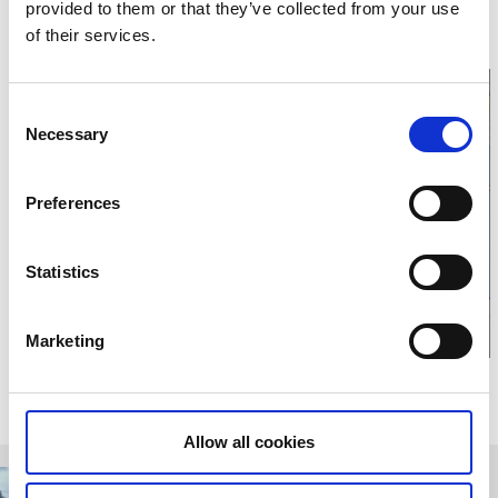
E-post:
Skicka E-post
provided to them or that they’ve collected from your use
Hemsida:
dacapomariestad.se
of their services.
Consent
Necessary
Selection
Klicka för att visa
Preferences
karta
Statistics
Marketing
Relaterade sidor
Allow all cookies