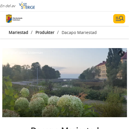
En del av
/
/
Mariestad
Produkter
Dacapo Mariestad
Fotograf:
Anna Söderman