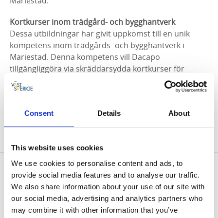
Mariestad.
Kortkurser inom trädgård- och bygghantverk
Dessa utbildningar har givit uppkomst till en unik
kompetens inom trädgårds- och bygghantverk i
Mariestad. Denna kompetens vill Dacapo
tillgängliggöra via skräddarsydda kortkurser för
allmänheten.
På Trädgårdens skola erbjuds därför kortare kurser
med koppling till de hantverksutbildningar som
Consent
Details
About
bedrivs här. Ansvarig för kurserna är Dacapo
Mariestad.
This website uses cookies
We use cookies to personalise content and ads, to
Kontaktinformation
provide social media features and to analyse our traffic.
Dacapo Mariestad
We also share information about your use of our site with
Magasinsgatan 4
our social media, advertising and analytics partners who
542 30 Mariestad
may combine it with other information that you’ve
Telefon:
0501 75 57 76