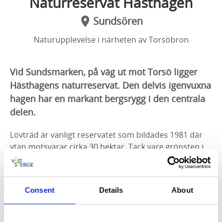
Naturreservat Hästhagen
Sundsören
Naturupplevelse i närheten av Torsöbron
Vid Sundsmarken, på väg ut mot Torsö ligger
Hästhagens naturreservat. Den delvis igenvuxna
hagen har en markant bergsrygg i den centrala
delen.
Lövträd är vanligt reservatet som bildades 1981 där
ytan motsvarar cirka 30 hektar. Tack vare grönsten i
berget är floran ovanligt rik med flera lundväxter som
blåsippa, nunneört, tandrot, vårärt och trolldruva.
Consent
Details
About
Du är välkommen att besöka Hästhagens
naturreservat men tänk på att det inte är tillåtet att: