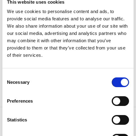
förstöra eller skada fast naturföremål eller
This website uses cookies
ytbildning
We use cookies to personalise content and ads, to
anbringa tavla, plakat, affisch, inskrift eller annan
provide social media features and to analyse our traffic.
störande anordning
We also share information about your use of our site with
skada växtligheten, t ex genom att bryta kvistar
our social media, advertising and analytics partners who
eller plocka blommor
may combine it with other information that you’ve
vidta åtgärd, som kan verka störande på djurlivet,
provided to them or that they’ve collected from your use
t.ex. närfotografering av bo eller motsvarande
of their services.
tälta eller ställa upp husvagn
göra upp eld
framföra motordrivet fordon annat än på därtill
Consent
upplåten väg
Necessary
Selection
parkera annat än på anvisad parkeringsplats
medföra okopplad hund.
Preferences
Kontaktinformation
Statistics
Länsstyrelsen Västra Götaland
Telefon:
010 224 40 00