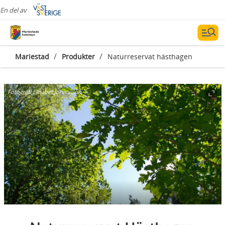
En del av
/
/
Mariestad
Produkter
Naturreservat hästhagen
Fotograf:
Elisabet Johansson