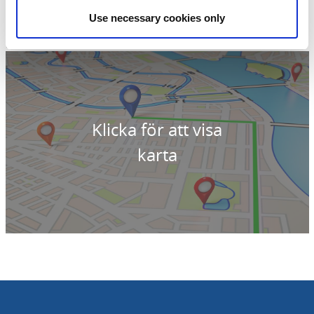
Länsstyrelsen Västra Götaland
Telefon:
010 224 40 00
Use necessary cookies only
E-post:
Skicka E-post
Hemsida:
Till hemsida
Klicka för att visa
karta