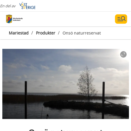
En del av
/
/
Mariestad
Produkter
Onsö naturreservat