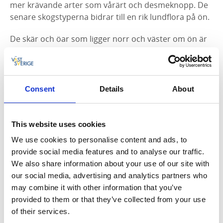
mer krävande arter som vårärt och desmeknopp. De
senare skogstyperna bidrar till en rik lundflora på ön.
De skär och öar som ligger norr och väster om ön är
förhållandevis kala. Kolonier av varierande storlek av
havsstrut, skrattmås, silver och fisktärna häckar på
några av öarna. Onsö är en förhållandevis
kuperad och är ett omtyckt besöksmål. Under främst
Consent
Details
About
sommarhalvåret är Onsö ett värdefullt
utflyktsområde för båtburna besökare, med fina
naturhamnar och platser för bad och avkoppling.
This website uses cookies
We use cookies to personalise content and ads, to
provide social media features and to analyse our traffic.
We also share information about your use of our site with
Du är välkommen att besöka naturreservatet Onsö
our social media, advertising and analytics partners who
men tänk på att det inte är tillåtet att:
may combine it with other information that you’ve
framföra motordrivet fordon på land
provided to them or that they’ve collected from your use
färdas eller uppehålla sig inom de områden som
of their services.