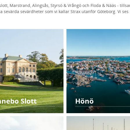
ott, Marstrand, Alingsås, Styrsö & Vrångö och Floda & Nääs - till
ra sevärda sevärdheter som vi kallar Strax utanför Göteborg. Vi ses 
nebo Slott
Hönö