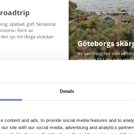
 roadtrip
ng, spabad, golf, fantastisk
istoria i form av
 den sju mil långa sträckan
Göteborgs skär
Ny vandringsled som kombin
vandring 27,1 km över Hönö
Details
e content and ads, to provide social media features and to analy
 our site with our social media, advertising and analytics partn