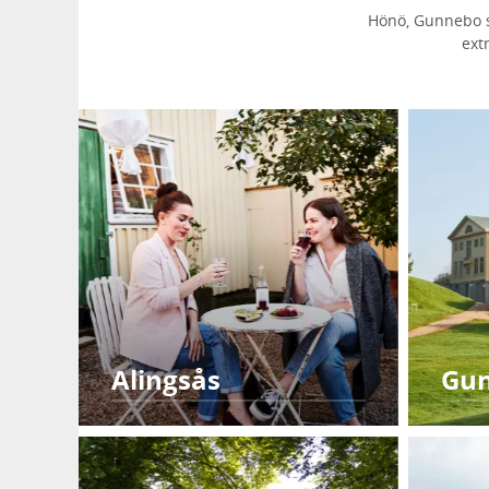
Hönö, Gunnebo sl
ext
Alingsås
Gun