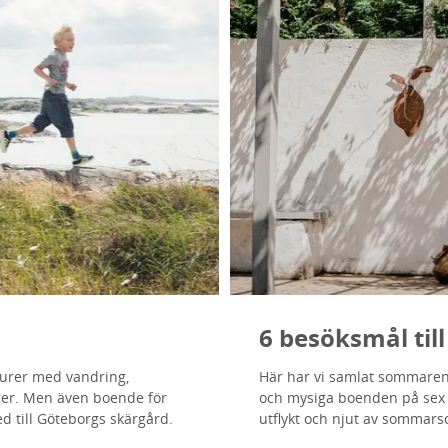
6 besöksmål til
turer med vandring,
Här har vi samlat sommarens
ger. Men även boende för
och mysiga boenden på sex a
ed till Göteborgs skärgård.
utflykt och njut av sommars