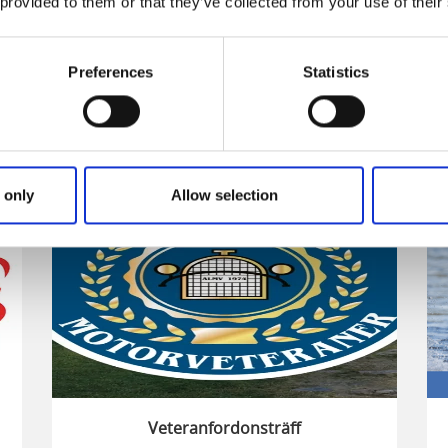
 provided to them or that they’ve collected from your use of their
Tågluffa till t
Preferences
Statistics
20
 only
Allow selection
g
aug
Veteranfordonsträff