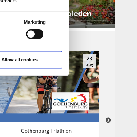
 services.
rädgårdar utmed Gotaleden
Marketing
23
Allow all cookies
aug
Gothenburg Triathlon