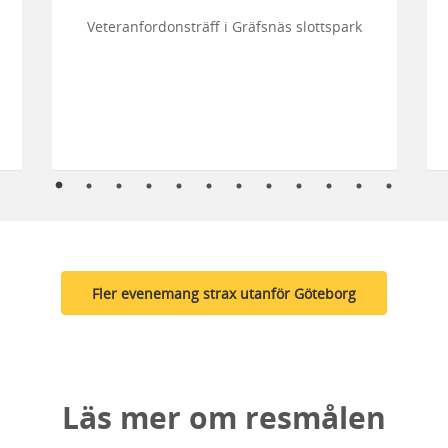
Veteranfordonsträff i Gräfsnäs slottspark
Fler evenemang strax utanför Göteborg
Läs mer om resmålen