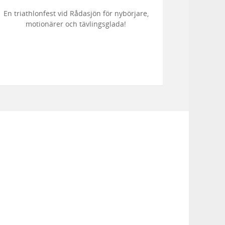
En triathlonfest vid Rådasjön för nybörjare,
Fest
motionärer och tävlingsglada!