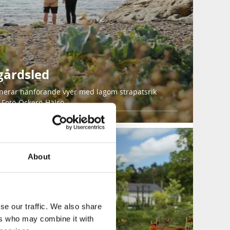
gårdsled
erar hänförande vyer med lagom strapatsrik
-Fotö-Öckerö-Hälsö
About
se our traffic. We also share
ers who may combine it with