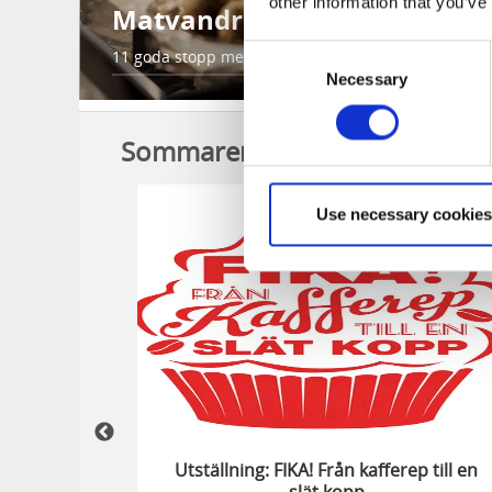
other information that you’ve
Matvandra längs Gotaleden
Consent
11 goda stopp mellan Göteborg och Alingsås.
Necessary
Selection
Sommarens evenemang
-
27
8
31
Use necessary cookies
aug
aug
au
Utställning: FIKA! Från kafferep till en