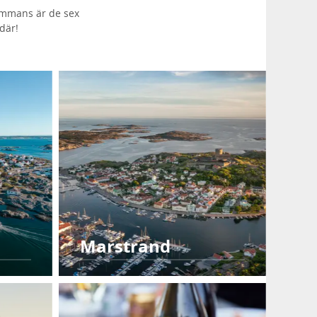
sammans är de sex
där!
Marstrand