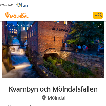
En del av
Fotograf:
Hans Wretling
Kvarnbyn och Mölndalsfallen
Mölndal