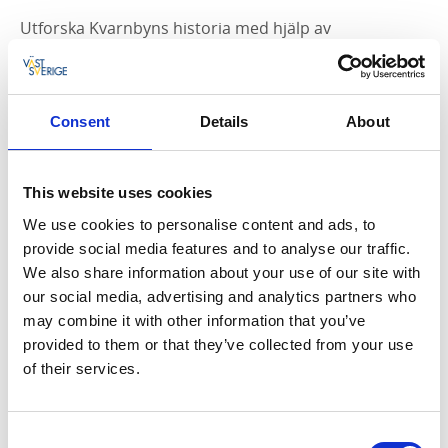
Utforska Kvarnbyns historia med hjälp av
informationsskyltar längs forsen och på byggnaderna
eller hämta en Kvarnbybroschyr med vandringskarta
på Mölndals Stadsmuseum.
Consent
Details
About
I området finns flera spännande kreativa
verksamheter att besöka. Här är några av dem:
This website uses cookies
Mölndals Stadsmuseum
We use cookies to personalise content and ads, to
Kvarnby Textil
provide social media features and to analyse our traffic.
Liljas Lera
We also share information about your use of our site with
Returum
our social media, advertising and analytics partners who
Qvarnens bryggeri & destilleri
may combine it with other information that you’ve
Lilla Götafors
provided to them or that they’ve collected from your use
Lim & Handtryck
of their services.
Kvarnbyns Handpappersbruk
Consent