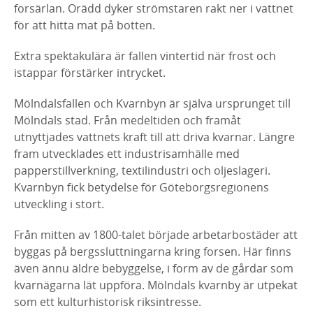
forsärlan. Orädd dyker strömstaren rakt ner i vattnet
för att hitta mat på botten.
Extra spektakulära är fallen vintertid när frost och
istappar förstärker intrycket.
Mölndalsfallen och Kvarnbyn är själva ursprunget till
Mölndals stad. Från medeltiden och framåt
utnyttjades vattnets kraft till att driva kvarnar. Längre
fram utvecklades ett industrisamhälle med
papperstillverkning, textilindustri och oljeslageri.
Kvarnbyn fick betydelse för Göteborgsregionens
utveckling i stort.
Från mitten av 1800-talet började arbetarbostäder att
byggas på bergssluttningarna kring forsen. Här finns
även ännu äldre bebyggelse, i form av de gårdar som
kvarnägarna lät uppföra. Mölndals kvarnby är utpekat
som ett kulturhistorisk riksintresse.