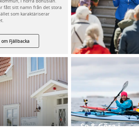
kommun, i norra Bohuslän.
r fått sitt namn från det stora
jället som karaktäriserar
t.
 om Fjällbacka
Se & Göra i
nde i Fjällbacka
Fjällbacka