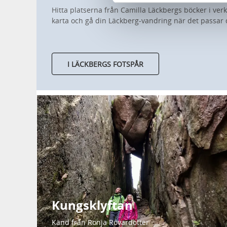
Hitta platserna från Camilla Läckbergs böcker i ver
karta och gå din Läckberg-vandring när det passar 
I LÄCKBERGS FOTSPÅR
Kungsklyftan
Känd från Ronja Rövardotter