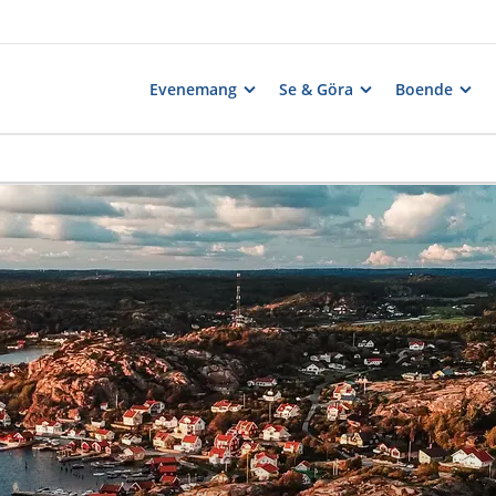
Evenemang
Se & Göra
Boende