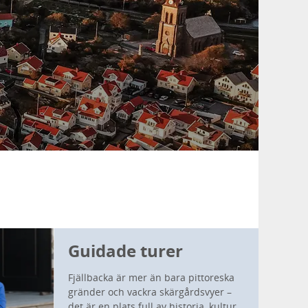
Guidade turer
Fjällbacka är mer än bara pittoreska
gränder och vackra skärgårdsvyer –
det är en plats full av historia, kultur