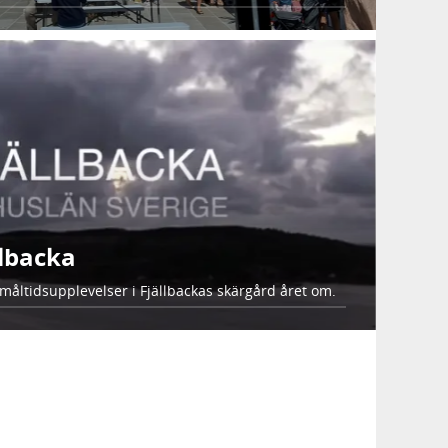
llbacka
 måltidsupplevelser i Fjällbackas skärgård året om.