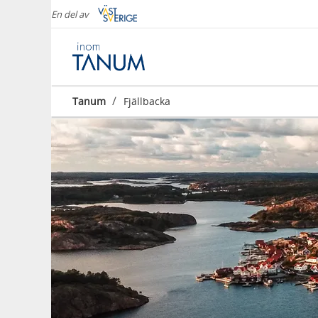
En del av
/
Tanum
Fjällbacka