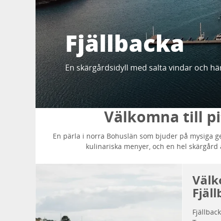
Fjällbacka
En skärgårdsidyll med salta vindar och h
Välkomna till p
En pärla i norra Bohuslän som bjuder på mysiga ge
kulinariska menyer, och en hel skärgård 
Välk
Fjäl
Fjällback