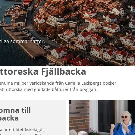
ärliga sommarnätter.
ittoreska Fjällbacka
nuina miljöer världskända från Camilla Läckbergs böcker,
att utforska med guidade båtturer från bryggan.
omna till
lbacka
a är ett litet fiskeläge i