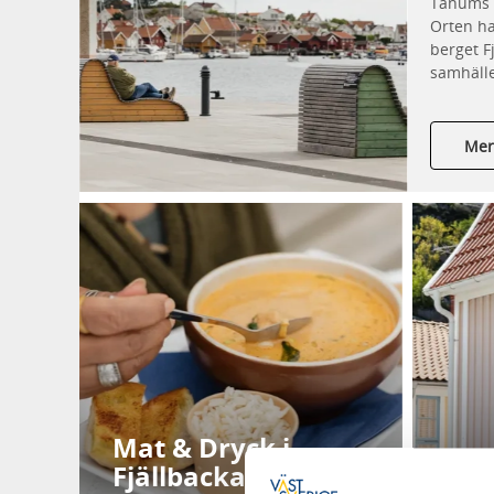
Tanums 
Orten ha
berget F
samhälle
Mer
Mat & Dryck i
Fjällbacka
Boe