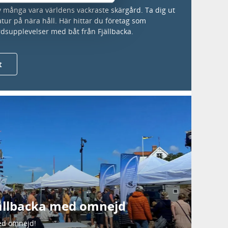
v många vara världens vackraste skärgård. Ta dig ut
tur på nära håll. Här hittar du företag som
rdsupplevelser med båt från Fjällbacka.
t
ällbacka med omnejd
med omnejd!