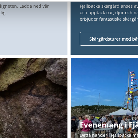
kligheten. Ladda ned vår
Fjällbacka skärgård anses a
dig.
och upptäck öar, djur och na
erbjuder fantastiska skärgå
Skärgårdsturer med bå
Evenemang i Fj
Detta händer i Fjällbacka 