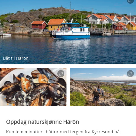
Båt til Härön
Oppdag naturskjønne Härön
Kun fem minutters båttur med fergen fra Kyrkesund på