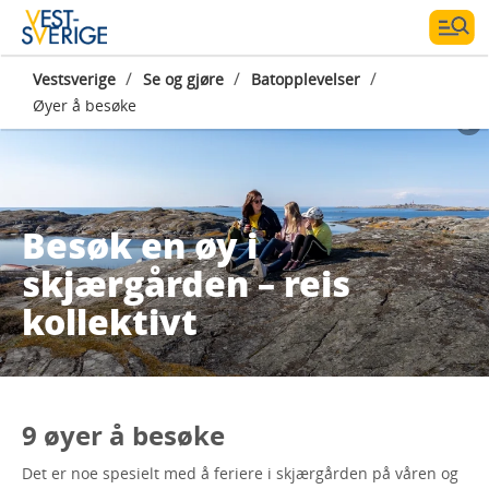
/
/
/
Vestsverige
Se og gjøre
Batopplevelser
Øyer å besøke
Besøk en øy i
skjærgården – reis
kollektivt
9 øyer å besøke
Det er noe spesielt med å feriere i skjærgården på våren og