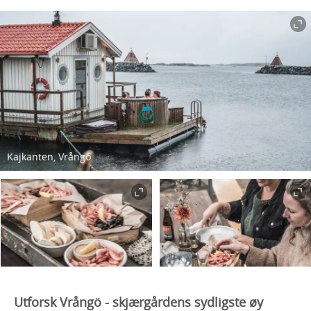
Kajkanten, Vrångö
Utforsk Vrångö - skjærgårdens sydligste øy