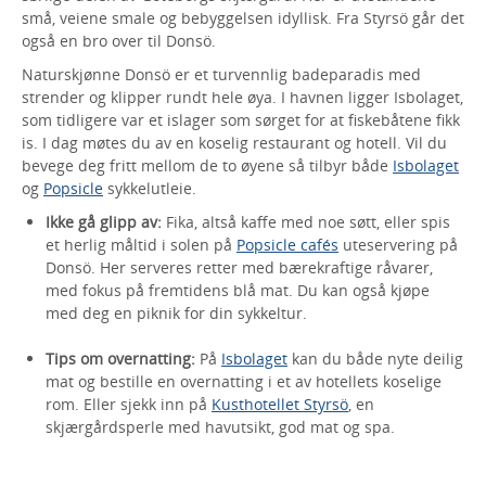
små, veiene smale og bebyggelsen idyllisk. Fra Styrsö går det
også en bro over til Donsö.
Naturskjønne Donsö er et turvennlig badeparadis med
strender og klipper rundt hele øya. I havnen ligger Isbolaget,
som tidligere var et islager som sørget for at fiskebåtene fikk
is. I dag møtes du av en koselig restaurant og hotell. Vil du
bevege deg fritt mellom de to øyene så tilbyr både
Isbolaget
og
Popsicle
sykkelutleie.
Ikke gå glipp av:
Fika, altså kaffe med noe søtt, eller spis
et herlig måltid i solen på
Popsicle cafés
uteservering på
Donsö. Her serveres retter med bærekraftige råvarer,
med fokus på fremtidens blå mat. Du kan også kjøpe
med deg en piknik for din sykkeltur.
Tips om overnatting:
På
Isbolaget
kan du både nyte deilig
mat og bestille en overnatting i et av hotellets koselige
rom. Eller sjekk inn på
Kusthotellet Styrsö
, en
skjærgårdsperle med havutsikt, god mat og spa.