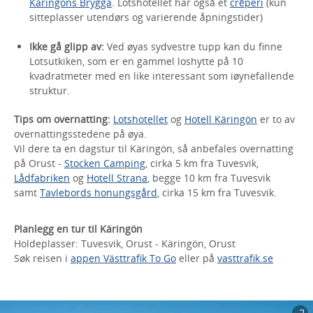
Käringöns Brygga
. Lotshotellet har også et
crêperi
(kun
sitteplasser utendørs og varierende åpningstider)
Ikke gå glipp av:
Ved øyas sydvestre tupp kan du finne
Lotsutkiken, som er en gammel loshytte på 10
kvadratmeter med en like interessant som iøynefallende
struktur.
Tips om overnatting:
Lotshotellet
og
Hotell Käringön
er to av
overnattingsstedene på øya.
Vil dere ta en dagstur til Käringön, så anbefales overnatting
på Orust -
Stocken Camping
, cirka 5 km fra Tuvesvik,
Lådfabriken
og
Hotell Strana
, begge 10 km fra Tuvesvik
samt
Tavlebords honungsgård
, cirka 15 km fra Tuvesvik.
Planlegg en tur til Käringön
Holdeplasser: Tuvesvik, Orust - Käringön, Orust
Søk reisen i
appen Västtrafik To Go
eller på
vasttrafik.se