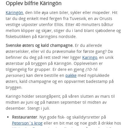
Opplev bilfrie Käringön
Käringön
, den lille øya uten biler, sykler eller mopeder. Hit
tar du deg enkelt med fergen fra Tuvesvik, en av Orusts
vestlige utposter utenfor Ellös. Etter 40 minutters båttur
mellom klipper og skjær, stiger du i land blant sjøbodene og
fiskebutikken på Käringöns nordside.
Svenske østers og kald champagne.
Er du allerede
østerselsker, eller vil du prøvesmake for første gang? Da
befinner du deg på rett sted! Her ligger
Karingo
, en unik
østersbar på bryggen på Käringön. Opplevelsen er
tilgjengelig for grupper. Er dere en gjeng
(10-16
personer),
kan dere bestille en
pakke
med nyplukkede
østers, kald champagne og en oppvarmet badestamp på
bryggen.
Karingo holder sesongåpent; på våren slutten av mars til
midten av juni og på høsten september til midten av
desember. Stengt i juli.
Restauranter
. Nyt gode fisk- og skalldyrsretter på
Peterson´s krog
eller en bit mat og noe godt å drikke hos