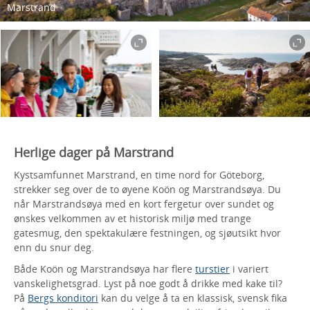
Marstrand
Herlige dager på Marstrand
Kystsamfunnet Marstrand, en time nord for Göteborg,
strekker seg over de to øyene Koön og Marstrandsøya. Du
når Marstrandsøya med en kort fergetur over sundet og
ønskes velkommen av et historisk miljø med trange
gatesmug, den spektakulære festningen, og sjøutsikt hvor
enn du snur deg.
Både Koön og Marstrandsøya har flere
turstier
i variert
vanskelighetsgrad. Lyst på noe godt å drikke med kake til?
På
Bergs konditori
kan du velge å ta en klassisk, svensk fika