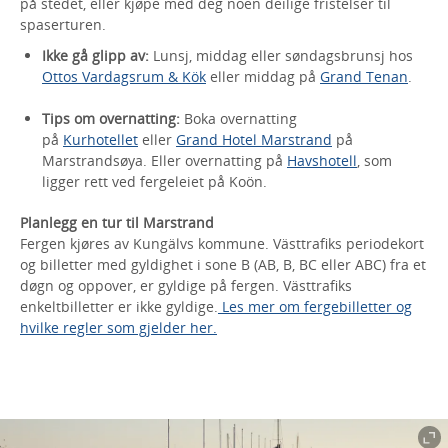
på stedet, eller kjøpe med deg noen deilige fristelser til
spaserturen.
Ikke gå glipp av:
Lunsj, middag eller søndagsbrunsj hos
Ottos Vardagsrum & Kök
eller middag på
Grand Tenan
.
Tips om overnatting:
Boka overnatting
på
Kurhotellet
eller
Grand Hotel Marstrand
på
Marstrandsøya. Eller overnatting på
Havshotell
, som
ligger rett ved fergeleiet på Koön.
Planlegg en tur til Marstrand
Fergen kjøres av Kungälvs kommune. Västtrafiks periodekort
og billetter med gyldighet i sone B (AB, B, BC eller ABC) fra et
døgn og oppover, er gyldige på fergen. Västtrafiks
enkeltbilletter er ikke gyldige.
Les mer om fergebilletter og
hvilke regler som gjelder her.