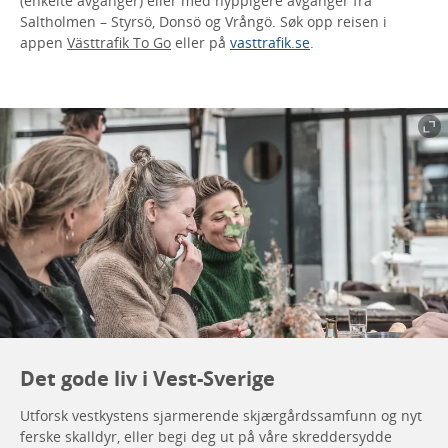
(enkelte avganger) eller med hyppigere avganger fra
Saltholmen – Styrsö, Donsö og Vrångö. Søk opp reisen i
appen
Västtrafik To Go
eller på
vasttrafik.se
.
Det gode liv i Vest-Sverige
Utforsk vestkystens sjarmerende skjærgårdssamfunn og nyt
ferske skalldyr, eller begi deg ut på våre skreddersydde