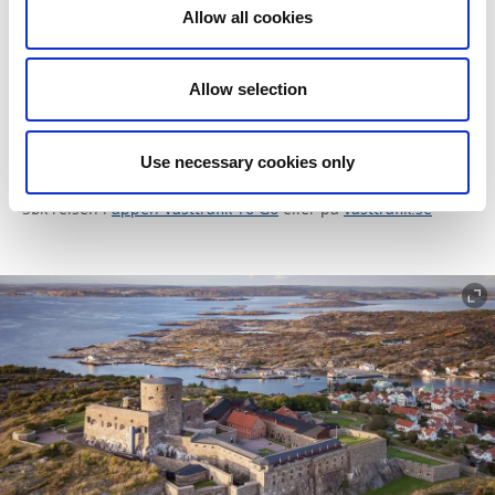
trehus ligger omgitt av karrige klipper. Stikk også innom
Allow all cookies
fisk-og skalldyrrestauranten
Åstols rökeri
.
Allow selection
Planlegg en tur til Dyrön
Holdeplasser: Rönnängs brygge, Tjörn – Dyrön norra. Reiser
du fra Marstrand eller Göteborg kan du ta båten fra Rökan
bryggan, Kungälv - Dyrön södra.
OBS!
Noen turer må
Use necessary cookies only
forhåndsbestilles – se informasjon på Västtrafiks nettside.
Søk reisen i
appen Västtrafik To Go
eller på
vasttrafik.se