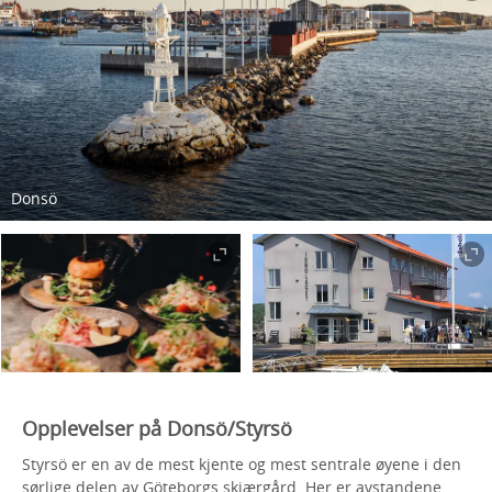
Donsö
Opplevelser på Donsö/Styrsö
Styrsö er en av de mest kjente og mest sentrale øyene i den
sørlige delen av Göteborgs skjærgård. Her er avstandene