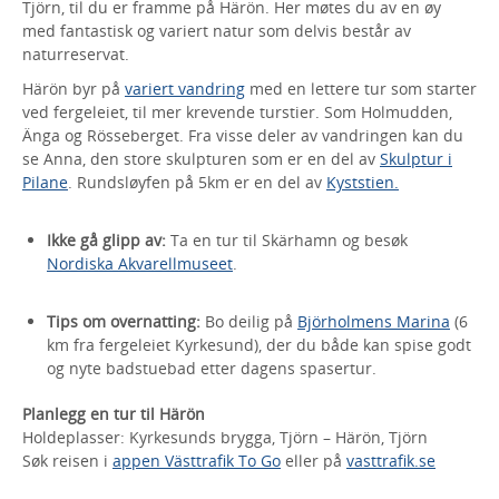
Tjörn, til du er framme på Härön. Her møtes du av en øy
med fantastisk og variert natur som delvis består av
naturreservat.
Härön byr på
variert vandring
med en lettere tur som starter
ved fergeleiet, til mer krevende turstier. Som Holmudden,
Änga og Rösseberget. Fra visse deler av vandringen kan du
se Anna, den store skulpturen som er en del av
Skulptur i
Pilane
. Rundsløyfen på 5km er en del av
Kyststien.
Ikke gå glipp av:
Ta en tur til Skärhamn og besøk
Nordiska Akvarellmuseet
.
Tips om overnatting:
Bo deilig på
Björholmens Marina
(6
km fra fergeleiet Kyrkesund), der du både kan spise godt
og nyte badstuebad etter dagens spasertur.
Planlegg en tur til Härön
Holdeplasser: Kyrkesunds brygga, Tjörn – Härön, Tjörn
Søk reisen i
appen Västtrafik To Go
eller på
vasttrafik.se