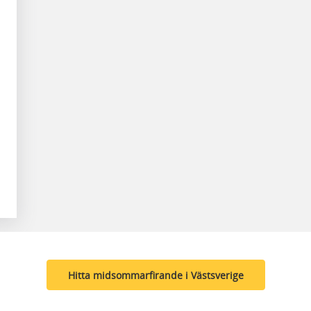
Hitta midsommarfirande i Västsverige