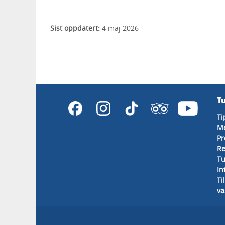
Sist oppdatert:
4 maj 2026
T
Ti
M
Pr
Re
Tu
In
Ti
va