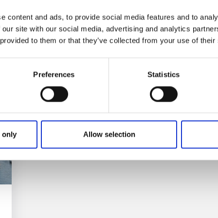
En helg fylld av lek, äventyr och sommarkänsla
e content and ads, to provide social media features and to analy
från morgon till kväll.
 our site with our social media, advertising and analytics partn
 provided to them or that they’ve collected from your use of their
Till hemsidan
Preferences
Statistics
 only
Allow selection