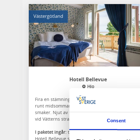
Västergötland
Hotell Bellevue
Hjo
Fira en stämningsfull midsommar i Hjo med dans
runt midsommarstången, musik och somriga
smaker. Njut av midsommarbuffé och avkoppling
vid Vätterns strand i en idyllisk miljö.
Consent
I paketet ingår:
två övernattningar i dubbelrum p
Hotell Bellevue samt boende nära Vättern.