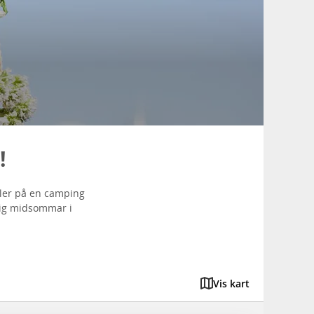
!
ller på en camping
rlig midsommar i
Vis kart