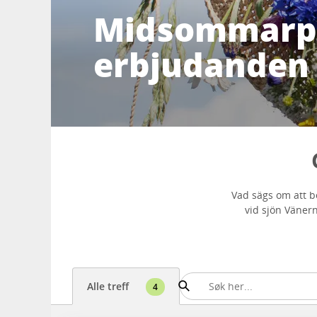
Midsommarp
erbjudanden
Vad sägs om att b
vid sjön Vänern
Alle treff
4