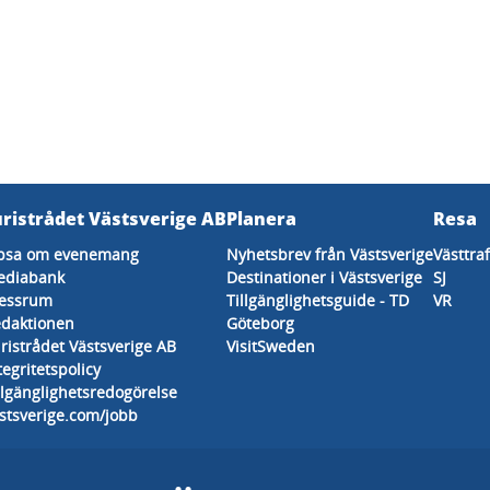
uristrådet Västsverige AB
Planera
Resa
psa om evenemang
Nyhetsbrev från Västsverige
Västtra
ediabank
Destinationer i Västsverige
SJ
essrum
Tillgänglighetsguide - TD
VR
daktionen
Göteborg
ristrådet Västsverige AB
VisitSweden
tegritetspolicy
llgänglighetsredogörelse
stsverige.com/jobb