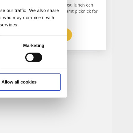
I paketet ingår:
övernattning, frukost, lunch och
se our traffic. We also share
fyrarätters middag på Skafferiet samt picknick för
vandring samt två övernattningar.
ers who may combine it with
 services.
Till hemsidan
Marketing
Allow all cookies