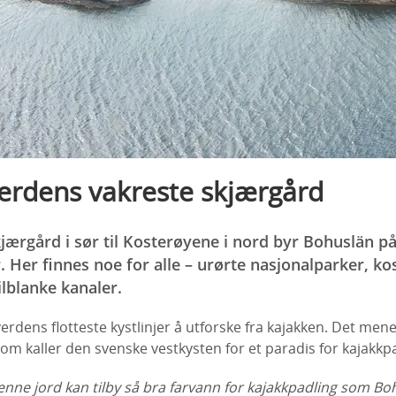
verdens vakreste skjærgård
jærgård i sør til Kosterøyene i nord byr Bohuslän p
 Her finnes noe for alle – urørte nasjonalparker, ko
ilblanke kanaler.
erdens flotteste kystlinjer å utforske fra kajakken. Det mener
m kaller den svenske vestkysten for et paradis for kajakkp
enne jord kan tilby så bra farvann for kajakkpadling som B