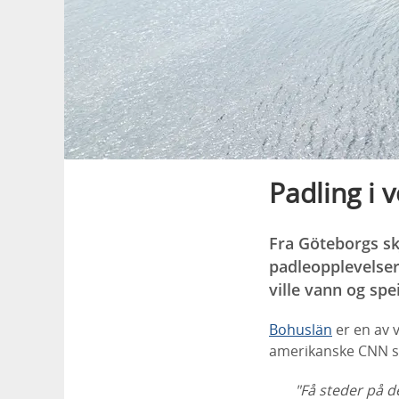
Padling i 
Fra Göteborgs sk
padleopplevelser.
ville vann og spe
Bohuslän
er en av v
amerikanske CNN so
"Få steder på d