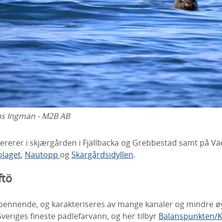
as Ingman - M2B AB
rerer i skjærgården i Fjällbacka og Grebbestad samt på Vä
olaget
,
Nautopp
og
Skärgårdsidyllen
.
ftö
 spennende, og karakteriseres av mange kanaler og mindre øy
Sveriges fineste padlefarvann, og her tilbyr
Balanspunkten/K