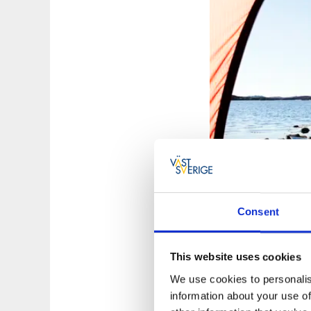
Photographer:
Rog
Consent
13 kilometer vest f
This website uses cookies
Oasen består av kli
We use cookies to personalis
koselige Väderöarn
information about your use of
den gode merkingen