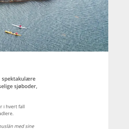
å spektakulære
selige sjøboder,
 i hvert fall
adlere.
ohuslän med sine