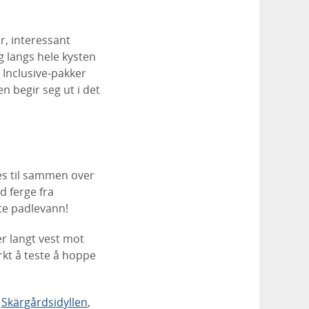
r, interessant
og langs hele kysten
l Inclusive-pakker
n begir seg ut i det
es til sammen over
 ferge fra
tte padlevann!
r langt vest mot
rkt å teste å hoppe
,
Skärgårdsidyllen
,