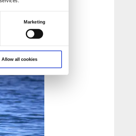
 services.
bør følge nøye med
ske mange grunner og
Marketing
 Hermansson i
er, og er sammen
nder av
Allow all cookies