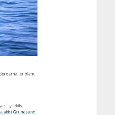
deröarna, er blant
er. Lysekils
ajakk i Grundsund