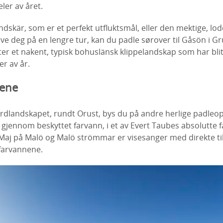
ler av året.
andskär, som er et perfekt utfluktsmål, eller den mektige, lo
røve deg på en lengre tur, kan du padle sørover til Gåsön i 
er et nakent, typisk bohuslänsk klippelandskap som har blit
r av år.
dene
ordlandskapet, rundt Orust, bys du på andre herlige padleop
li gjennom beskyttet farvann, i et av Evert Taubes absolutte 
aj på Malö og Malö strömmar er visesanger med direkte tilk
 farvannene.