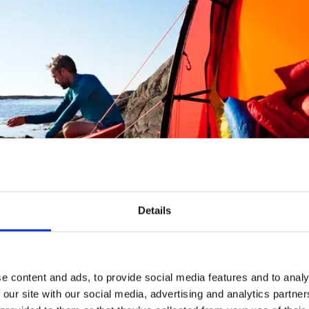
er Borgelid
Details
or Fjällbacka ligger øygruppen Väderöarna som tilhører Fjäl
pper, øyer og fyrtårn. Her tilbys padlepakker som inkludere
e content and ads, to provide social media features and to analy
as vertshus og dagsturer i skjærgården. Området har en st
 our site with our social media, advertising and analytics partn
 med blant annet fyrtårn og utkikksposter gjør det enkelt f