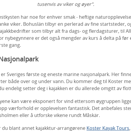
tusenvis av viker og øyer".
stkysten har noe for enhver smak - heftige naturopplevelse
anke viker. Bohuslän tilbyr en perlerad av fine startsteder, 
kajakkbedrifter som tilbyr alt fra dags- og flerdagsturer, til Al
r nybegynnere er det også mengder av kurs å delta på før e
rste gang.
Nasjonalpark
 er Sveriges første og eneste marine nasjonalpark. Her finn
rter både over og under vann. Du kommer deg til Koster med
u endelig setter deg i kajakken er du allerede omgitt av flo
yene kan være eksponert for vind ettersom øygruppen ligge
pp værforhold er opplevelsen fantastisk. Det anbefales ste
sholmen eller å utforske vikene rundt Måskär.
er du blant annet kajakktur-arrangørene
Koster Kayak Tours