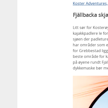
Koster Adventures
Fjällbacka sk
Litt sør for Koste
kajakkpadlere le fo
sjøen der padletur
har områder som eg
for Grebbestad lig
beste område for ka
på øyene rundt Fjäl
dykkemaske bør me