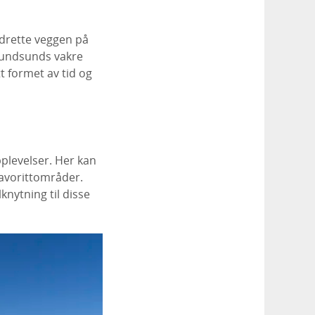
ddrette veggen på
Grundsunds vakre
t formet av tid og
plevelser. Her kan
favorittområder.
nytning til disse