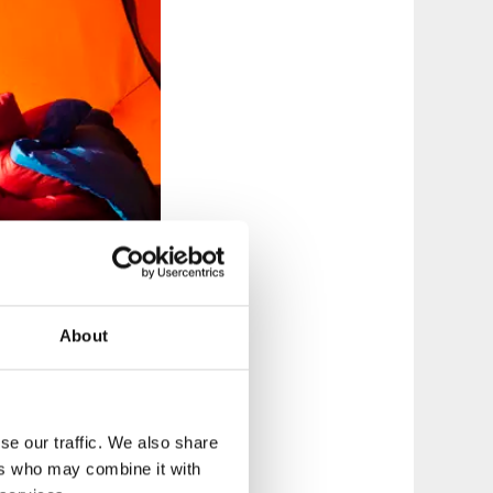
About
lbackas skjærgård.
r overnatting på
se our traffic. We also share
or selbestand, og
ers who may combine it with
or padlere å