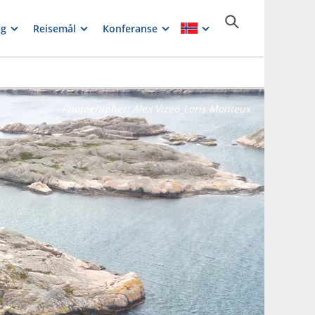
ng
Reisemål
Konferanse
Photographer:
Alex Vizeo_Loris Monteux