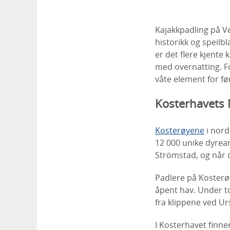
Kajakkpadling på Ve
historikk og speilbl
er det flere kjente 
med overnatting. Fo
våte element for fø
Kosterhavets 
Kosterøyene
i nord
12 000 unike dyrea
Strömstad, og når d
Padlere på Kosterø
åpent hav. Under to
fra klippene ved Ur
I Kosterhavet finn