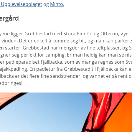
,
Upplevelsebolaget
og
Minto.
jærgård
røyene ligger Grebbestad med Stora Pinnön og Otterön, øyer
r vinden. Det er enkelt å komme seg hit, og man kan parkere 
en starter. Grebbestad har mengder av fine teltplasser, og
ner seg perfekt for camping. Er man heldig kan man se nis
ger padleparadiset Fjällbacka, som av mange regnes som Sve
jakkpadling. En padletur fra Grebbestad til Fjällbacka kan a
lbacka er det flere fine sandstrender, og vannet er så rent og
dbringes!