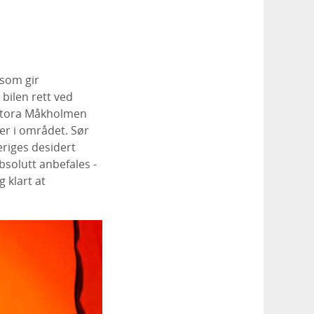
 som gir
bilen rett ved
 Stora Måkholmen
er i området. Sør
riges desidert
bsolutt anbefales -
 klart at