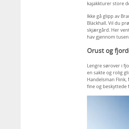
kajakkturer store de
Ikke gå glipp av Br
Bläckhall. Vil du p
skjærgård. Her vent
hav gjennom tusene
Orust og fjor
Lengre sørover i fj
en sakte og rolig g
Handelsman Flink, M
fine og beskyttede