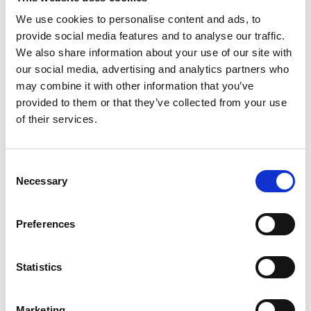
We use cookies to personalise content and ads, to
provide social media features and to analyse our traffic.
We also share information about your use of our site with
our social media, advertising and analytics partners who
may combine it with other information that you’ve
provided to them or that they’ve collected from your use
Vandra på Kosteröarna
of their services.
De två huvudöarna Nord- och Sydkoster är perfekta att
upptäcka till fots längs stigar och markerade leder.
Consent
Under en vandring kommer du att upptäcka massor av
Necessary
s...
Selection
Läs mer om vandring och ladda ner
Preferences
vandringskarta
Statistics
Marketing