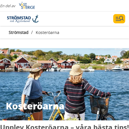
En del av
/
Strömstad
Kosteröarna
Kosteröarna
Upplev Kosteröarna – våra bästa tips!