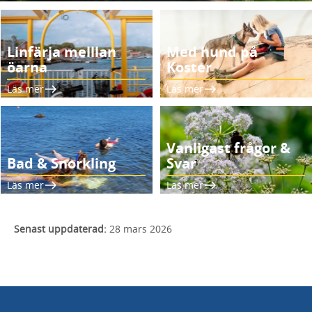
Linfärja melllan
Med hund på
öarna
Koster
Läs mer
Läs mer
Vanligast frågor &
Bad & Snorkling
Svar
Läs mer
Läs mer
Senast uppdaterad:
28 mars 2026