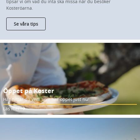
tipsar vi om vad du inta ska missa när du besöker
Kosteröarna.
Se våra tips
Öppet på Koster
Här hittar du vem som har öppet just nu!
Läs mer