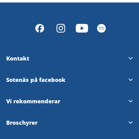
Kontakt
Turistinformation
Sotenäs på facebook
Vanliga frågor
Visit Smögen &
Vi rekommenderar
Tillgänglighetsredogörelse
Sotenäs kommun
Bohuslän
Broschyrer
Säkerhet och beredskap
Symbioscentrum
Västsverige