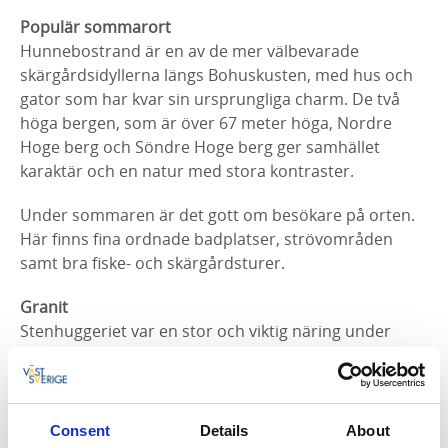
Populär sommarort
Hunnebostrand är en av de mer välbevarade
skärgårdsidyllerna längs Bohuskusten, med hus och
gator som har kvar sin ursprungliga charm. De två
höga bergen, som är över 67 meter höga, Nordre
Hoge berg och Söndre Hoge berg ger samhället
karaktär och en natur med stora kontraster.
Under sommaren är det gott om besökare på orten.
Här finns fina ordnade badplatser, strövområden
samt bra fiske- och skärgårdsturer.
Granit
Stenhuggeriet var en stor och viktig näring under
1900-talet och Hunnebostrand hade flera stenbrott.
Här bröts den s.k. Hitlerstenen som Hitler beställde
till sitt "segermonument". Denna sten användes
senare för att forma en badplats som Stenbryggan
Consent
Details
About