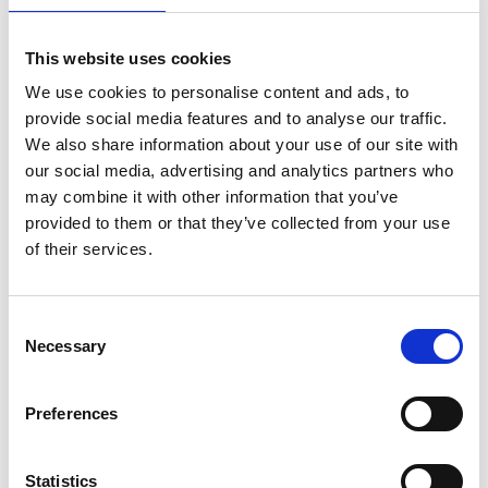
eller Kärringbadet.
Graniten finns i flera fina konstverk som man kan
This website uses cookies
beskåda runtom i Hunnebostrand och vill man se hur
We use cookies to personalise content and ads, to
stenhuggarna arbetade förr i tiden kan man besöka
provide social media features and to analyse our traffic.
Stenhuggerimuseet. På Udden, i den norra delen av
We also share information about your use of our site with
hamnen, ställs varje år stenkonst från hela världen ut.
our social media, advertising and analytics partners who
may combine it with other information that you’ve
Hamnen
provided to them or that they’ve collected from your use
Gästhamnen som kan ta emot över 200 båtar är
of their services.
under sommaren mycket populär och välbesökt.
Läget är skyddat och centralt, det finns gott om
restauranger, butiker och bra service. Det finns även
Consent
en fin ställplats med havsutsikt för husbilar.
Necessary
Selection
Minigolfbanan med utsikt över havet, och inte minst
badplatsen vid Hästedalen med hoppställningen och
Preferences
mycket annat gör Hunnebostrand till en destination
för hela familjen. På Kulturhuset Hav och Land finns
Statistics