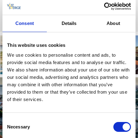
Consent
Details
About
This website uses cookies
We use cookies to personalise content and ads, to
Malmön
Hovenäset
provide social media features and to analyse our traffic.
We also share information about your use of our site with
Läs mer
Läs mer
our social media, advertising and analytics partners who
may combine it with other information that you’ve
provided to them or that they’ve collected from your use
of their services.
Consent
Necessary
Selection
Kungshamn (centralort)