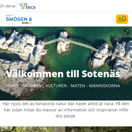
En del av
Välkommen till Sotenäs
HAVET - NATUREN - KULTUREN - MATEN - MÄNNISKORNA
Här njuts det av fantastisk natur där havet alltid är nära. På den
här sidan hittar du massor av information och inspiration inför
ditt besök.