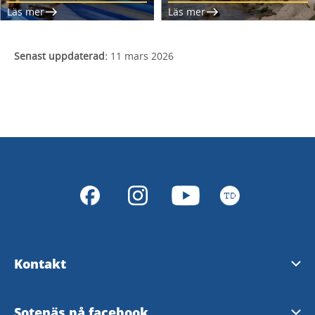
Läs mer
Läs mer
Senast uppdaterad:
11 mars 2026
Kontakt
Turistinformation
Sotenäs på facebook