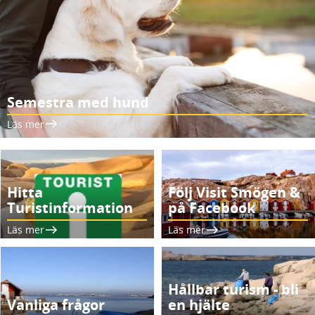
Semestra med hund
Läs mer
Hitta
Följ Visit Smögen &
Turistinformation
på Facebook
Läs mer
Läs mer
Hållbar turism - bli
Vanliga frågor
en hjälte