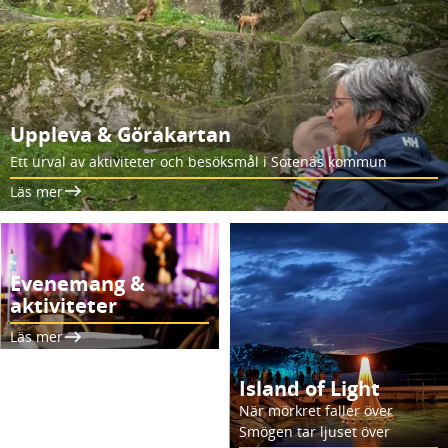
Uppleva & Görakartan
Ett urval av aktiviteter och besöksmål i Sotenäs kommun
Läs mer
Evenemang &
aktiviteter
Läs mer
Island of Light
När mörkret faller över
Smögen tar ljuset över