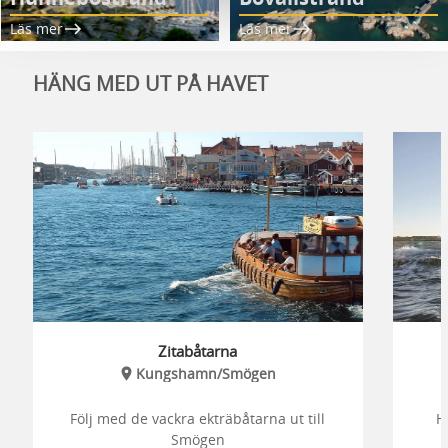
Läs mer
Läs mer
HÄNG MED UT PÅ HAVET
Zitabåtarna
Kungshamn/Smögen
Följ med de vackra ekträbåtarna ut till
H
Smögen