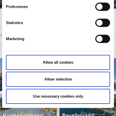
Läs mer
Preferences
Många vackra orter i Sotenäs
kommun
Statistics
Sotenäs kommun är det inte alla som känner till men när vi
nämner orterna som ingår i kommunen så vet de flesta var det är.
Marketing
Här kan du läsa mer om dem alla, från Malmön i söder till
Bovallstrand i norr.
Allow all cookies
Smögen
Väjern
Allow selection
Läs mer
Läs mer
Use necessary cookies only
Hunnebostrand
Bovallstrand