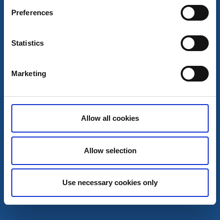
Preferences
Café & Konditorier
Statistics
Sandökiosken
Smögen
Marketing
Välkomna att boka bastu/ lokal hos oss på
Sandökiosken
Läs mer
Allow all cookies
Allow selection
Use necessary cookies only