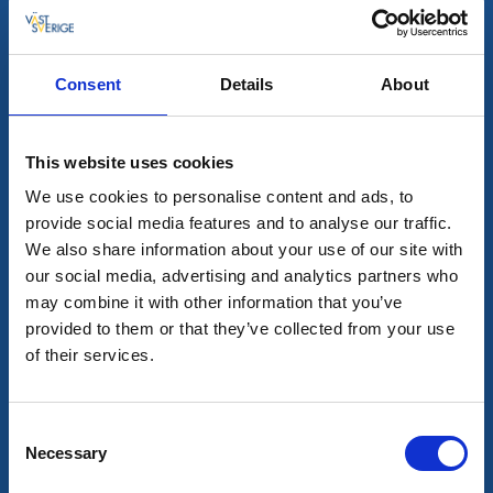
Consent
Details
About
Restaurang
Bar & pub
Coza Café & Mat
This website uses cookies
Kungshamn
We use cookies to personalise content and ads, to
provide social media features and to analyse our traffic.
Hittar du på Torggatan i Kungshamn
Läs mer
We also share information about your use of our site with
our social media, advertising and analytics partners who
may combine it with other information that you’ve
provided to them or that they’ve collected from your use
of their services.
Consent
Necessary
Selection