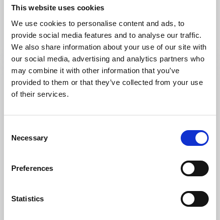
Kungshamn
This website uses cookies
Besök den kulturhistoriska Gerlegården med
We use cookies to personalise content and ads, to
tillhörande magsinbyggnad
provide social media features and to analyse our traffic.
Läs mer
We also share information about your use of our site with
our social media, advertising and analytics partners who
may combine it with other information that you’ve
provided to them or that they’ve collected from your use
of their services.
Consent
Necessary
Selection
Preferences
Museum
Statistics
Smögens Hembygdsmuseum
Smögen