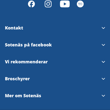
Kontakt
Turistinformation
Sotenäs på facebook
Vanliga frågor
Visit Smögen &
Vi rekommenderar
Tillgänglighetsredogörelse
Sotenäs kommun
Bohuslän
Broschyrer
Säkerhet och beredskap
Symbioscentrum
Västsverige
Besöksmagasin
Mer om Sotenäs
Sotenäs Näringsliv
Ett enat Bohuslän
Visitors Magazine