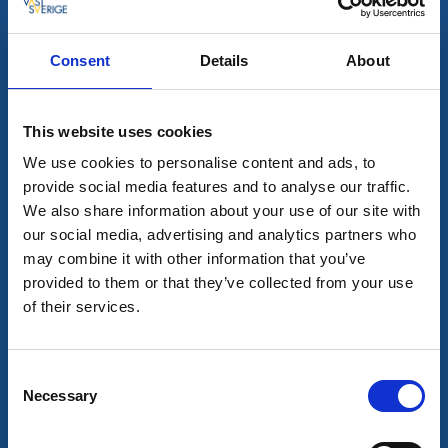
Guidning
Consent
Details
About
Klevs gård
Bovallstrand
Ett hållbart jordbruk, där lokala restprodukter blir
This website uses cookies
resurser i verksamheten
We use cookies to personalise content and ads, to
Läs mer
provide social media features and to analyse our traffic.
We also share information about your use of our site with
our social media, advertising and analytics partners who
may combine it with other information that you’ve
provided to them or that they’ve collected from your use
of their services.
Consent
Necessary
Selection