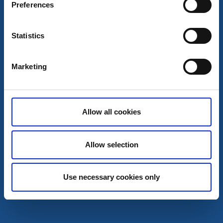
Preferences
Guidning
Sotenäs Marina Återvinningscentral
Statistics
Kungshamn
5 -13 miljoner ton avfall hamnar årligen i världens hav
Marketing
Läs mer
Allow all cookies
Allow selection
Use necessary cookies only
Guidning