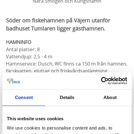
Nära Smögen och Kungshamn
Söder om fiskehamnen på Väjern utanför
badhuset Tumlaren ligger gästhamnen.
HAMNINFO
Antal platser: 8
Vattendjup: 2,5 - 4 m
Hamnservice: Dusch, WC finns ca 150 m från hamnen,
färskvatten, eluttag och friskvårdsanläggning,
tvättstuga, telefon, trailerramp och miljöstation.
Hamnvärd: Receptionen Tumlaren
Consent
Details
About
Öppet dagligen under tiden: Mitten av juni - mitten av
augusti.
This website uses cookies
AKTUELL GÄSTHAMNSTAXA
We use cookies to personalise content and ads, to