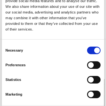
provide social media features and to analyse our traffic.
MER OM VÄJERN
We also share information about your use of our site with
Ett litet samhälle som växer. Ett par km norr om
our social media, advertising and analytics partners who
Kungshamn och Smögen, bussförbindelse finns.
may combine it with other information that you’ve
Intill gästhamnen ligger badhuset Tumlaren, här kan
provided to them or that they’ve collected from your use
man bada, träna, få massage mm. Det finns även café
of their services.
med lite smått och gott.
Consent
Kontaktinformation
Necessary
Selection
Sotenäs kommun
Gästhamn Väjern
45680 Väjern
Preferences
Telefon:
0
E-post:
Skicka E-post
Hemsida:
sotenas.se
Statistics
Marketing
Klicka för att visa