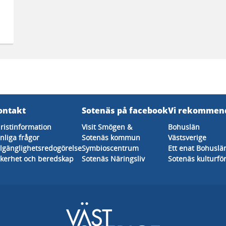
ontakt
Sotenäs på facebook
Vi rekommen
ristinformation
Visit Smögen &
Bohuslän
nliga frågor
Sotenäs kommun
Västsverige
llgänglighetsredogörelse
Symbioscentrum
Ett enat Bohuslä
kerhet och beredskap
Sotenäs Näringsliv
Sotenäs kulturfö