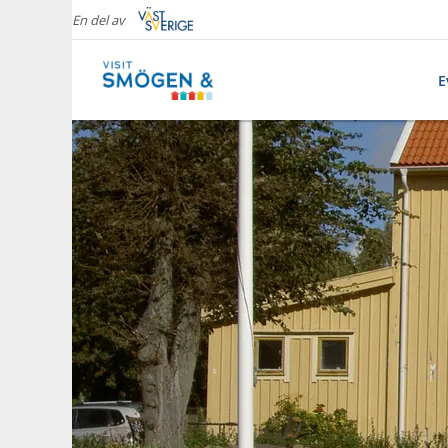
En del av
E