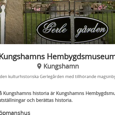
Kungshamns Hembygdsmuseu
Kungshamn
den kulturhistoriska Gerlegården med tillhörande magsin
på Kungshamns historia är Kungshamns Hembygdsmu
tställningar och berättas historia.
köpmanshus