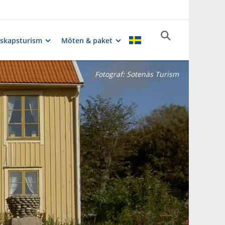
skapsturism
Möten & paket
Fotograf:
Sotenäs Turism