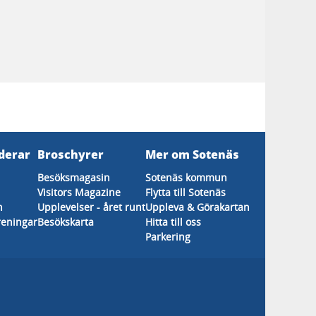
derar
Broschyrer
Mer om Sotenäs
Besöksmagasin
Sotenäs kommun
Visitors Magazine
Flytta till Sotenäs
n
Upplevelser - året runt
Uppleva & Görakartan
reningar
Besökskarta
Hitta till oss
Parkering