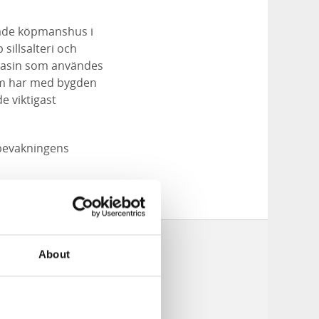
ade köpmanshus i
illsalteri och
agasin som användes
som har med bygden
e viktigast
bevakningens
About