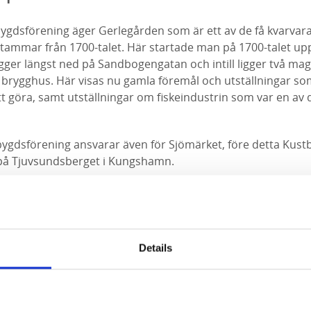
dsförening äger Gerlegården som är ett av de få kvarvar
ammar från 1700-talet. Här startade man på 1700-talet upp s
ligger längst ned på Sandbogengatan och intill ligger två m
 brygghus. Här visas nu gamla föremål och utställningar 
tt göra, samt utställningar om fiskeindustrin som var en av d
dsförening ansvarar även för Sjömärket, före detta Kust
på Tjuvsundsberget i Kungshamn.
öreningen för visning eller öppettider.
Details