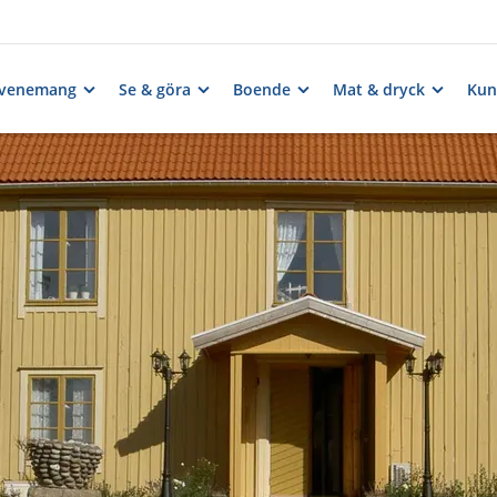
venemang
Se & göra
Boende
Mat & dryck
Kun