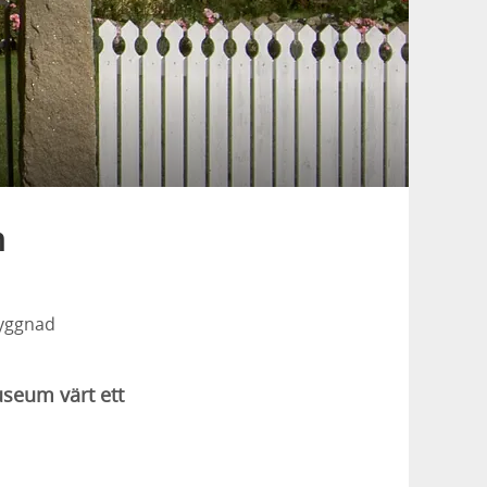
m
byggnad
seum värt ett