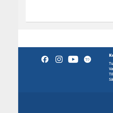
K
Tu
Va
Ti
Sä