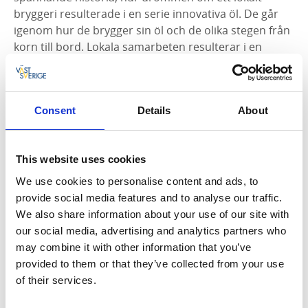
bryggeri resulterade i en serie innovativa öl. De går
igenom hur de brygger sin öl och de olika stegen från
korn till bord. Lokala samarbeten resulterar i en
cirkulär ekonomi och de jobbar konstant med nya
hållbara marina projekt, vilka de berättar mer om på
plats. Avslutningsvis kan ni (om man önskar) erbjudas
Consent
Details
About
en smakrik provning av dagsaktuella öl i deras
taproom.
Information om studiebesöket
This website uses cookies
We use cookies to personalise content and ads, to
Studiebesöket lämpar sig för (Målgrupp): Vuxna
provide social media features and to analyse our traffic.
över 18 år
We also share information about your use of our site with
Max antal personer: 25 personer (minst 10
our social media, advertising and analytics partners who
personer)
may combine it with other information that you’ve
Språk som studiebesöket erbjuds på: Svenska och
provided to them or that they’ve collected from your use
engelska
of their services.
Rekommenderad tid för besöket: Vanligtvis 1-2
Rekommenderat paket: Kombineras lämpligen