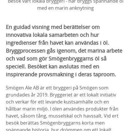
Besök vårt lokala bryggeri - här bryggs spännande öl
med en marin anknytning
En guidad visning med berättelser om
innovativa lokala samarbeten och hur
ingredienser från havet kan användas i öl.
Bryggprocessen gås igenom, det marina arbete
och vad som gör Smögenbryggarns öl så
speciell. Besöket kan avslutas med en
inspirerande provsmakning i deras taproom.
Smögen Ale AB är ett bryggeri på Smögen som
grundades år 2019. Bryggeriet är ett lokalt initiativ
och verkar för ett levande kustsamhälle och en
hållbar marin miljö. I ölen användes produkter från
havet, såsom tång, musselskal och havssalt. Vid ert
besök berättas Smögenbryggarns korta men
spännande historia, hur drömmen om ett lokalt