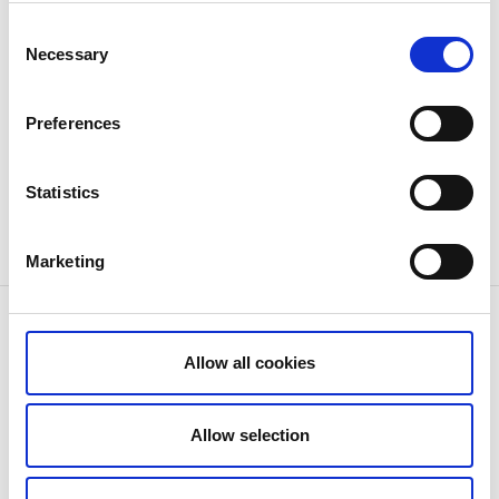
med besök på Klevs Gård. (Vi rekommenderar att
Consent
besöket avslutas hos Smögenbryggarn.)
Necessary
Selection
Kostnad och bokning
Preferences
För bokning och information om priser, se under
”
Bokning
”
Statistics
Önskar du mer information om Hållbar
kunskapsturism, se ”
Om Hållbar kunskapsturism
”.
Marketing
Kontaktinformation
Smögen Ale AB (SMÖGENBRYGGAR’N)
Allow all cookies
Kalvhällan 1
456 51 Smögen
Telefon:
0(0) 73 042 58 78
Allow selection
E-post:
info@smogenbryggarn.se
Hemsida:
smogenbryggarn.se/