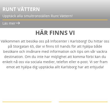
RUNT VÄTTERN
Upptäck alla smultronställen Runt Vättern!
Läs mer
HÄR FINNS VI
Välkommen att besöka oss på Infocenter i Karlsborg! Du hittar oss
på Storgatan 65, där vi finns till hands för att hjälpa både
besökare och invånare med information och tips om vår vackra
destination. Om du inte har möjlighet att komma förbi kan du
enkelt nå oss via sociala medier, telefon eller e-post. Vi ser fram
emot att hjälpa dig upptäcka allt Karlsborg har att erbjuda!
INSTAGRAM
FACEBOOK
Läs mer
Läs mer