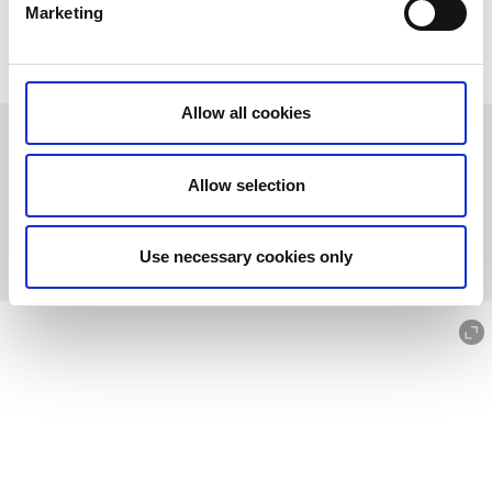
Marketing
Allow all cookies
EVENEMANG
Se alla aktuella evenemang runt Karlsborg med omnejd i vår
Allow selection
evenemangskalender!
TILL ALLA EVENEMANG
Use necessary cookies only