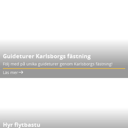
Guideturer Karlsborgs fästning
Följ med på unika guideturer genom Karlsborgs fästning!
Läs mer
Hyr flytbastu