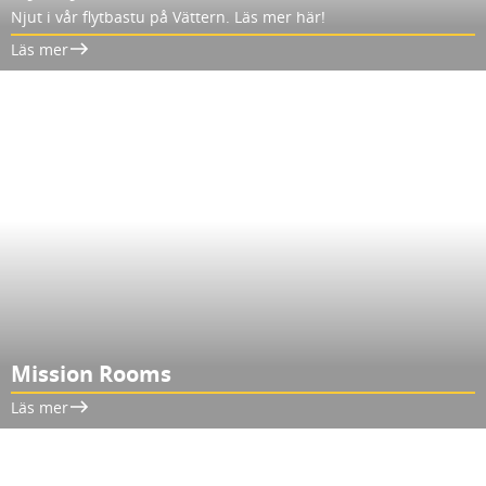
Njut i vår flytbastu på Vättern. Läs mer här!
Läs mer
Mission Rooms
Läs mer