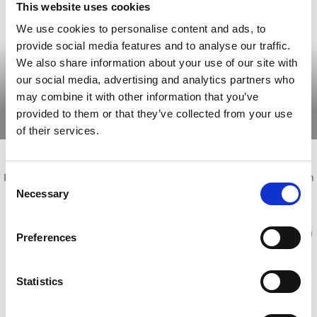
This website uses cookies
We use cookies to personalise content and ads, to
provide social media features and to analyse our traffic.
We also share information about your use of our site with
our social media, advertising and analytics partners who
Tiveden
may combine it with other information that you’ve
Välkommen till vildmarken!
provided to them or that they’ve collected from your use
Läs mer
of their services.
Planera ditt besök i Karlsborg
Planera din vistelse och kombinera boende, mat, sevärdheter och
Consent
besöksmål med aktuella evenemang och biofilmer!
Necessary
Selection
Preferences
Statistics