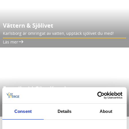
Vättern & Sjölivet
Karlsborg är omringat av vatten, upptäck sjölivet du med!
Läs mer
Forsvik vid Göta Kanal
Upptäck industriminnet i Forsviks Bruk och Göta kanals äldsta
sluss!
Läs mer
Consent
Details
About