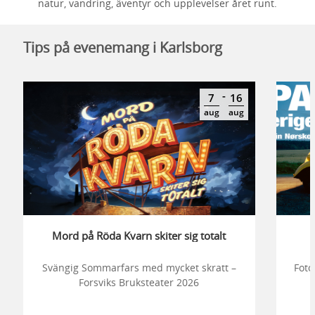
natur, vandring, äventyr och upplevelser året runt.
Tips på evenemang i Karlsborg
-
7
16
aug
aug
Mord på Röda Kvarn skiter sig totalt
Svängig Sommarfars med mycket skratt –
Foto
Forsviks Bruksteater 2026