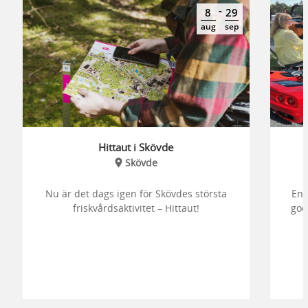
-
8
29
aug
sep
Hittaut i Skövde
Skövde
Nu är det dags igen för Skövdes största
En 
friskvårdsaktivitet – Hittaut!
god