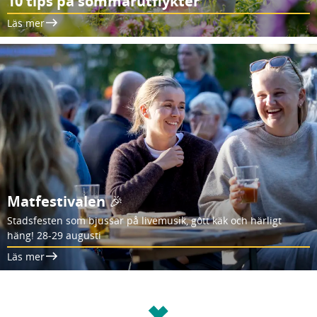
10 tips på sommarutflykter
Läs mer
Matfestivalen 🎉
Stadsfesten som bjussar på livemusik, gôtt käk och härligt
häng! 28-29 augusti
Läs mer