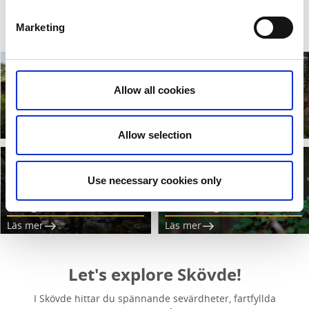
Marketing
Allow all cookies
Killingarundan
Getaloven
Läs mer
Läs mer
Allow selection
Use necessary cookies only
Bergaklivet
Trollstigen
Läs mer
Läs mer
Let's explore Skövde!
I Skövde hittar du spännande sevärdheter, fartfyllda