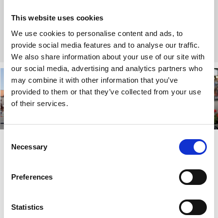
hem.
Just book and enjoy!
This website uses cookies
We use cookies to personalise content and ads, to
Boka ditt boende i Skövde
provide social media features and to analyse our traffic.
We also share information about your use of our site with
our social media, advertising and analytics partners who
may combine it with other information that you’ve
provided to them or that they’ve collected from your use
of their services.
Consent
Necessary
Selection
Ut och njut på berget
Platåbergslanskapet på Billingen är både vackert och fullt av
Preferences
variation. Här skiftar naturen inte bara färg i takt med
årstiderna utan även karaktär längs med lederna.
Statistics
Hitta din favoritled!