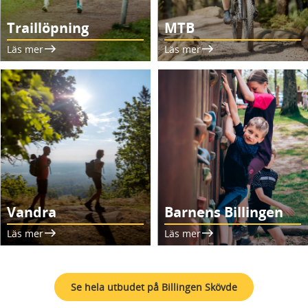
Traillöpning
MTB
Läs mer
Läs mer
Vandra
Barnens Billingen
Läs mer
Läs mer
Se hela utbudet på Billingen Skövde