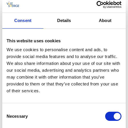
Youtube
besökt exempelvis Västsverige mdd fokus på
Klimatsmart semester.
Här kan du se hans inlägg från
denna resa.
Consent
Details
About
Den franska versionen av vastsverige.com tar emot
trafik från kampanjerna och andra samarbeten. Vi
använder oss också av sökmotorannonsering (SEM)
This website uses cookies
som är ett sätt att få besökare från sökmotorer
We use cookies to personalise content and ads, to
genom betalda annonser.
provide social media features and to analyse our traffic.
We also share information about your use of our site with
Researrangörer
our social media, advertising and analytics partners who
Genom samverkan med
franska researrangörer
kan
may combine it with other information that you’ve
vi styra resandet til platser och perioder när vi
provided to them or that they’ve collected from your use
behöver fylla på med besökare och samtidigt nå mer
of their services.
specifika och köpstarka målgrupper. Via
marknadsföringssamarbeten drar vi även nytta av
researrangörernas egna marknadsföringskanaler och
Consent
Necessary
etablerade räckvidd på den franska marknaden.
Selection