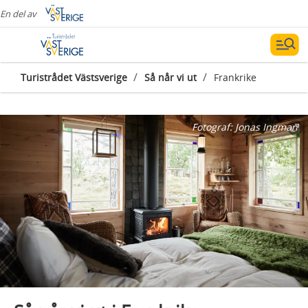
En del av
/
/
Turistrådet Västsverige
Så når vi ut
Frankrike
Fotograf:
Jonas Ingman