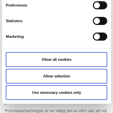
I Frankrike samarbetar Turistrådet med
Preferences
GroupExpression, såväl när det gäller bearbetning av
researrangörer som press och övrig marknadsföring.
Statistics
Marketing
Allow all cookies
Leslie Regal från GroupExpression berättar om Västsveriges potential på den
Allow selection
franska marknaden.
Use necessary cookies only
Journalister
Pressbearbetningen är en viktig del av vårt sätt att nå