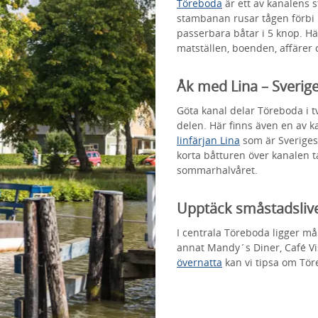
Töreboda
är ett av kanalens s
stambanan rusar tågen förbi
passerbara båtar i 5 knop. Hä
matställen, boenden, affärer 
Åk med Lina – Sverige
Göta kanal delar Töreboda i t
delen. Här finns även en av 
linfärjan Lina
som är Sveriges 
korta båtturen över kanalen 
sommarhalvåret.
Upptäck småstadsliv
I centrala Töreboda ligger må
annat Mandy´s Diner, Café Vis
övernatta
kan vi tipsa om Tö