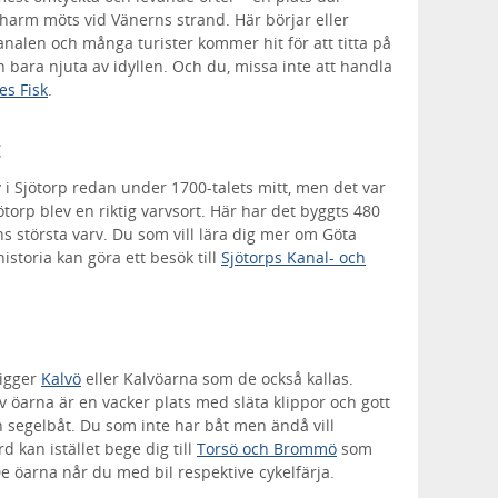
charm möts vid Vänerns strand. Här börjar eller
nalen och många turister kommer hit för att titta på
h bara njuta av idyllen. Och du, missa inte att handla
es Fisk
.
 i Sjötorp redan under 1700-talets mitt, men det var
torp blev en riktig varvsort. Här har det byggts 480
erns största varv. Du som vill lära dig mer om Göta
storia kan göra ett besök till
Sjötorps Kanal- och
ligger
Kalvö
eller Kalvöarna som de också kallas.
 öarna är en vacker plats med släta klippor och gott
 segelbåt. Du som inte har båt men ändå vill
 kan istället bege dig till
Torsö och Brommö
som
De öarna når du med bil respektive cykelfärja.