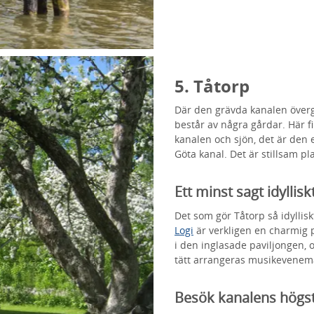
5. Tåtorp
Där den grävda kanalen övergå
består av några gårdar. Här f
kanalen och sjön, det är de
Göta kanal. Det är stillsam pla
Ett minst sagt idyllisk
Det som gör Tåtorp så idylliskt
Logi
är verkligen en charmig p
i den inglasade paviljongen,
tätt arrangeras musikevenema
Besök kanalens högs