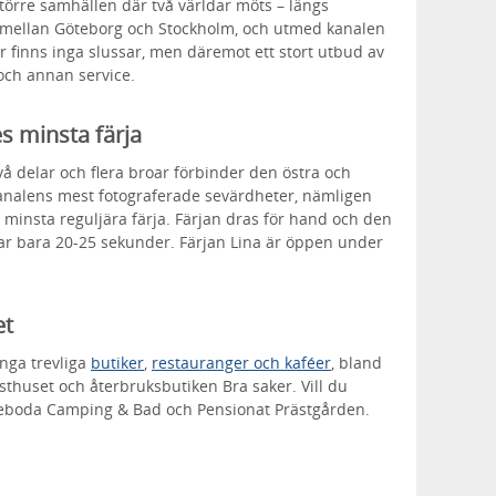
törre samhällen där två världar möts – längs
 mellan Göteborg och Stockholm, och utmed kanalen
r finns inga slussar, men däremot ett stort utbud av
och annan service.
s minsta färja
vå delar och flera broar förbinder den östra och
kanalens mest fotograferade sevärdheter, nämligen
minsta reguljära färja. Färjan dras för hand och den
tar bara 20-25 sekunder. Färjan Lina är öppen under
et
nga trevliga
butiker
,
restauranger och kaféer
, bland
thuset och återbruksbutiken Bra saker. Vill du
reboda Camping & Bad och Pensionat Prästgården.