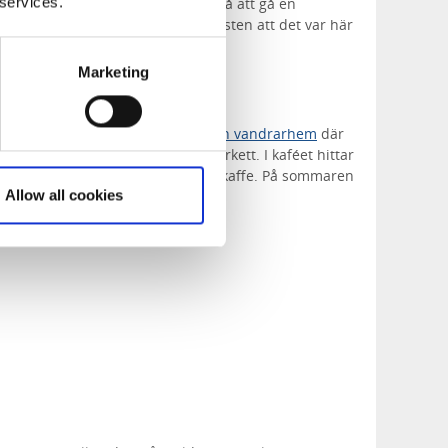
 services.
rps nedre och övre sluss. Passa på att gå en
ta på slussarna. Visste du förresten att det var här
stra del invigdes år 1822?
Marketing
rstugan
ajstorp inrymmer ett
slusskafé och vandrarhem
där
och se kanalbåtarna från första parkett. I kaféet hittar
s, smörgåsar och såklart nybryggt kaffe. På sommaren
Allow all cookies
n hela landet under de populära