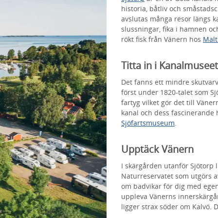
historia, båtliv och småstads
avslutas många resor längs ka
slussningar, fika i hamnen oc
rökt fisk från Vänern hos
Malt
Titta in i Kanalmuseet
Det fanns ett mindre skutvarv
först under 1820-talet som Sjö
fartyg vilket gör det till Vän
kanal och dess fascinerande hi
Sjöfartsmuseum
.
Upptäck Vänern
I skärgården utanför Sjötorp 
Naturreservatet som utgörs av
om badvikar för dig med egen
uppleva Vänerns innerskärgård
ligger strax söder om Kalvö. 