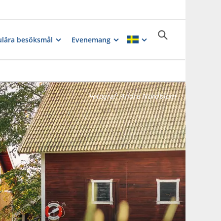
lära besöksmål
Evenemang
Fotograf:
André Nordblom