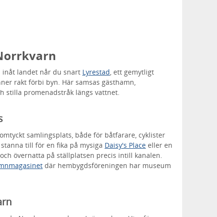
 Norrkvarn
p inåt landet når du snart
Lyrestad
, ett gemytligt
inner rakt förbi byn. Här samsas gästhamn,
h stilla promenadstråk längs vattnet.
s
mtyckt samlingsplats, både för båtfarare, cyklister
stanna till för en fika på mysiga
Daisy's Place
eller en
och övernatta på ställplatsen precis intill kanalen.
mnmagasinet
där hembygdsföreningen har museum
arn