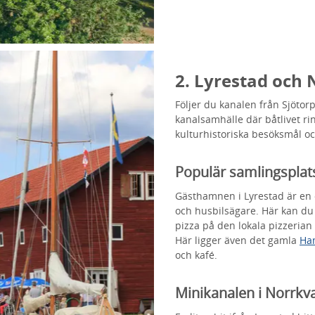
2. Lyrestad och
Följer du kanalen från Sjötor
kanal­samhälle där båtlivet r
kulturhistoriska besöksmål oc
Populär samlingsplat
Gästhamnen i Lyrestad är en o
och husbilsägare. Här kan du 
pizza på den lokala pizzerian 
Här ligger även det gamla
Ha
och kafé.
Minikanalen i Norrkv