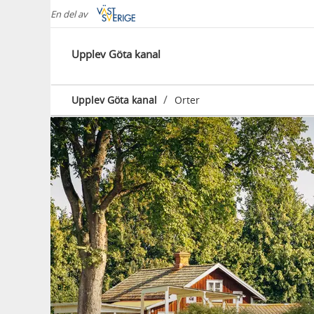
En del av
Upplev Göta kanal
/
Upplev Göta kanal
Orter