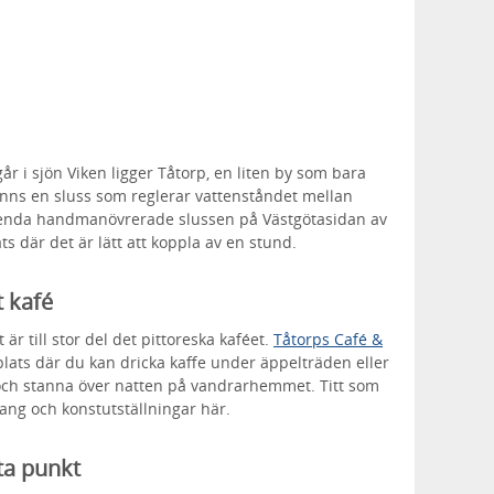
r i sjön Viken ligger Tåtorp, en liten by som bara
inns en sluss som reglerar vattenståndet mellan
n enda handmanövrerade slussen på Västgötasidan av
ts där det är lätt att koppla av en stund.
t kafé
 är till stor del det pittoreska kaféet.
Tåtorps Café &
lats där du kan dricka kaffe under äppelträden eller
 och stanna över natten på vandrarhemmet. Titt som
ng och konstutställningar här.
ta punkt