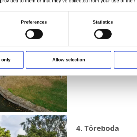
 provided to them or that they’ve collected from your use of their
Riksbergs slussar samt Hajsto
promenad utmed kanalen oh tit
i Hajstorp som Göta kanals vä
Preferences
Statistics
Ta en fika i brovakta
Den gula brovaktarstugan i H
du kan stanna till för en fika 
du smarriga kakor, lokal glas
 only
Allow selection
fylls byn av bilfantaster frå
veteranfordonsträffarna.
4. Töreboda