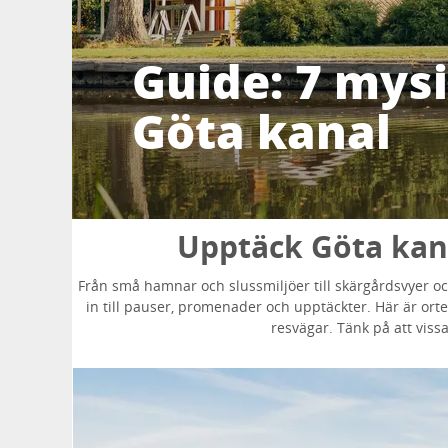
Guide: 7 mysi
Göta kanal
Upptäck Göta kan
Från små hamnar och slussmiljöer till skärgårdsvyer oc
in till pauser, promenader och upptäckter. Här är ort
resvägar. Tänk på att vis