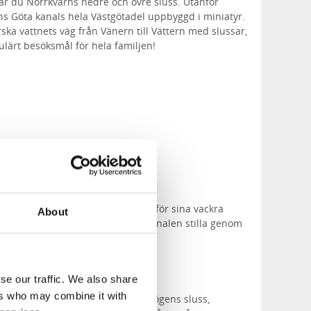
ttar du Norrkvarns nedre och övre sluss. Utanför
ns Göta kanals hela Västgötadel uppbyggd i miniatyr.
ska vattnets väg från Vänern till Vättern med slussar,
ulärt besöksmål för hela familjen!
kade orterna längs kanalen, känd för sina vackra
About
 och lugna atmosfär. Här rinner kanalen stilla genom
s oförändrat sedan 1800-talet.
jön
se our traffic. We also share
ers who may combine it with
a där det finns fyra slussar; Godhögens sluss,