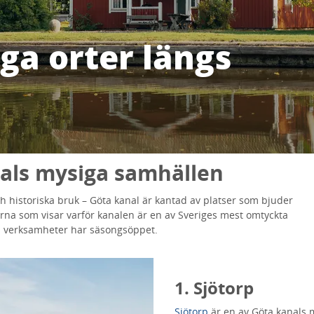
ga orter längs
als mysiga samhällen
h historiska bruk – Göta kanal är kantad av platser som bjuder
erna som visar varför kanalen är en av Sveriges mest omtyckta
sa verksamheter har säsongsöppet.
1. Sjötorp
Sjötorp
är en av Göta kanals m