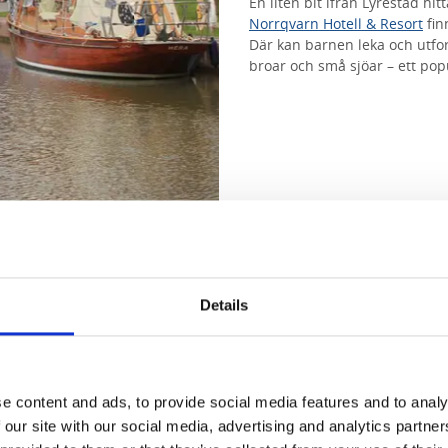
En liten bit ifrån Lyrestad hi
Norrqvarn Hotell & Resort
fin
Där kan barnen leka och utfor
broar och små sjöar – ett pop
3. Hajstorp
Hajstorp är en av de mest äls
Details
slussmiljöer, fina bebyggelse
ett landskap som nästan känn
Promenera i slussmil
e content and ads, to provide social media features and to analy
 our site with our social media, advertising and analytics partn
Hajstorp är en slusstät sträck