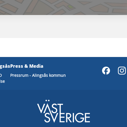
ngsås
Press & Media
D
Pressrum - Alingsås kommun
lse