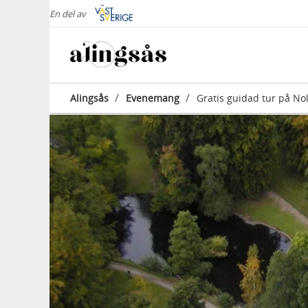
En del av
/
/
Alingsås
Evenemang
Gratis guidad tur på Nol