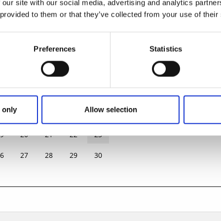
 our site with our social media, advertising and analytics partn
 provided to them or that they’ve collected from your use of their
Augusti 2026
Sön 09 Aug.
13:00 - 14:15
NS
TORS
FRE
LÖR
SÖN
Preferences
Statistics
Sön 16 Aug.
13:00 - 14:15
9
30
31
1
2
Sön 23 Aug.
13:00 - 14:15
5
6
7
8
9
 only
Allow selection
2
13
14
15
16
9
20
21
22
23
6
27
28
29
30