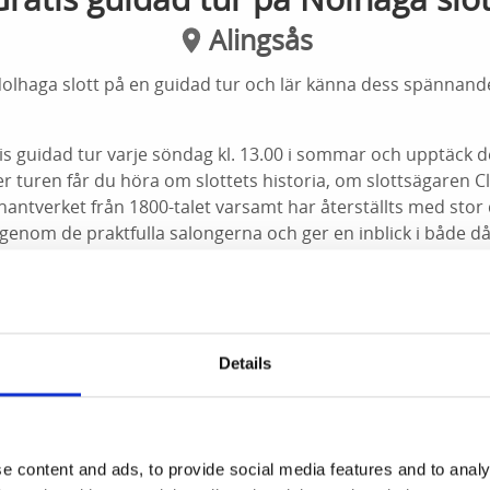
Alingsås
olhaga slott på en guidad tur och lär känna dess spännande
tis guidad tur varje söndag kl. 13.00 i sommar och upptäck 
r turen får du höra om slottets historia, om slottsägaren C
hantverket från 1800-talet varsamt har återställts med stor 
genom de praktfulla salongerna och ger en inblick i både d
kicklighet. Ingen föranmälan krävs.
.00
Details
för slottet
e content and ads, to provide social media features and to analy