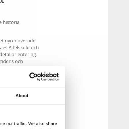
 historia
det nyrenoverade
laes Adelsköld och
detaljorientering.
åtidens och
About
se our traffic. We also share