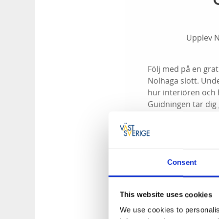
Upplev N
Följ med på en gra
Nolhaga slott. Unde
hur interiören och 
Guidningen tar dig 
nutidens hantverkss
Varmt välkomna!
Tid:
Söndagar kl. 13
Consent
Samlingsplats:
Fram
Pris:
Gratis
This website uses cookies
We use cookies to personalis