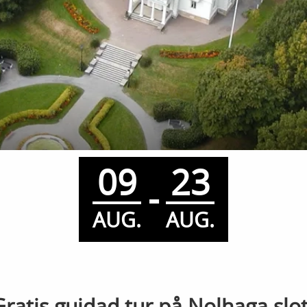
09
23
-
AUG.
AUG.
Gratis guidad tur på Nolhaga slot