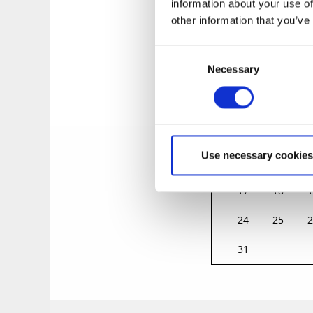
information about your use of
other information that you’ve
Consent
MÅN
TIS
O
Necessary
Selection
27
28
2
3
4
Use necessary cookies
10
11
1
17
18
1
24
25
2
31