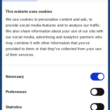
This website uses cookies
Julmarknader i Alingsås
We use cookies to personalise content and ads, to
provide social media features and to analyse our traffic.
Fynda i välfyllda bodar, strosa runt bland julglimrande
We also share information about your use of our site with
hantverk och unna dig lokalproducerade delikatesser.
our social media, advertising and analytics partners who
Visst är det mysigt med julmarknader! Här listar vi
may combine it with other information that you’ve
julmarknader i Alingsås med omnejd.
provided to them or that they’ve collected from your use
of their services.
Hela evenemangskalendern
Consent
Datum och filter
Necessary
Selection
Preferences
Alla träffar
0
Statistics