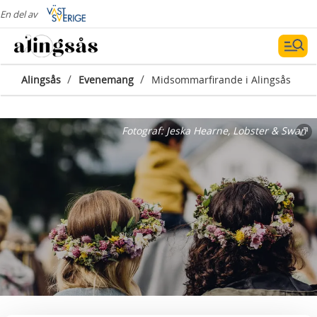
En del av
/
/
Alingsås
Evenemang
Midsommarfirande i Alingsås
Fotograf:
Jeska Hearne, Lobster & Swan