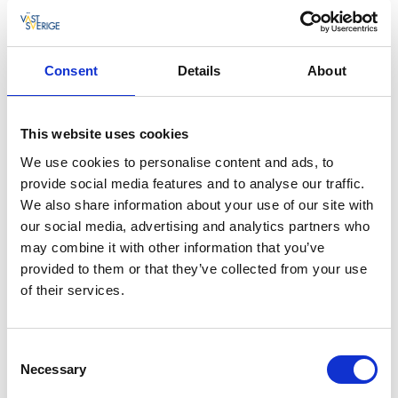
Nationaldagen & midsommar i
Alingsås
Consent
Details
About
Upplev sommarens stora högtider i Alingsås! Här hittar du
firanden, aktiviteter och upplevelser för både nationaldagen
och midsommar – från traditionella ceremonier och musik
till dans runt midsommarstången och familjevänliga
This website uses cookies
aktiviteter.
We use cookies to personalise content and ads, to
Fira Sveriges nationaldag tillsammans med vänner och
provide social media features and to analyse our traffic.
familj på olika platser runt om i kommunen och njut av
We also share information about your use of our site with
härlig sommarstämning, kultur och gemenskap. När
our social media, advertising and analytics partners who
midsommar närmar sig väntar blomsterkransar, dans,
may combine it with other information that you’ve
livemusik och klassiskt midsommarfirande i natursköna
provided to them or that they’ve collected from your use
miljöer.
of their services.
Här samlar vi tips på vad som händer under sommarens
festligheter i Alingsås kommun.
Consent
Necessary
Selection