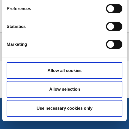
Preferences
Visa karta
Alla träffar
0
Statistics
Marketing
Inga träffar för sökningen kunde hittas.
Allow all cookies
Senast uppdaterad:
4 juni 2024
Allow selection
Use necessary cookies only
Öppettider och kontakt