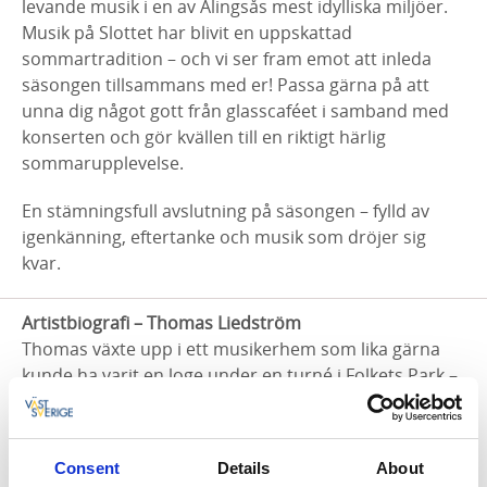
levande musik i en av Alingsås mest idylliska miljöer.
Musik på Slottet har blivit en uppskattad
sommartradition – och vi ser fram emot att inleda
säsongen tillsammans med er! Passa gärna på att
unna dig något gott från glasscaféet i samband med
konserten och gör kvällen till en riktigt härlig
sommarupplevelse.
En stämningsfull avslutning på säsongen – fylld av
igenkänning, eftertanke och musik som dröjer sig
kvar.
Artistbiografi – Thomas Liedström
Thomas växte upp i ett musikerhem som lika gärna
kunde ha varit en loge under en turné i Folkets Park –
hans pappa var bandledare och kompade stora
artister som Umberto Marcato och Josephine Baker.
Detta la grunden till ett liv där musiken alltid har varit
Consent
Details
About
en självklar del. Han håller i skrivande stund på att