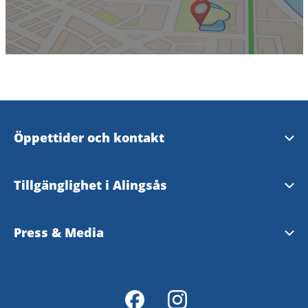
Öppettider och kontakt
Öppettider och kontakt
Tillgänglighet i Alingsås
Evenemangsformulär
Tillgänglighetsguide - TD
Press & Media
Tillgänglighetsredogörelse
Pressrum - Alingsås kommun