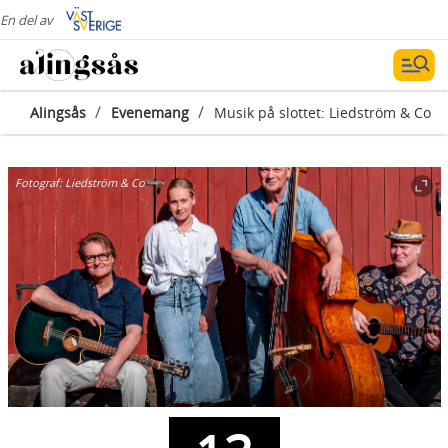
En del av
/
/
Alingsås
Evenemang
Musik på slottet: Liedström & Co
Fotograf:
Liedström & Co