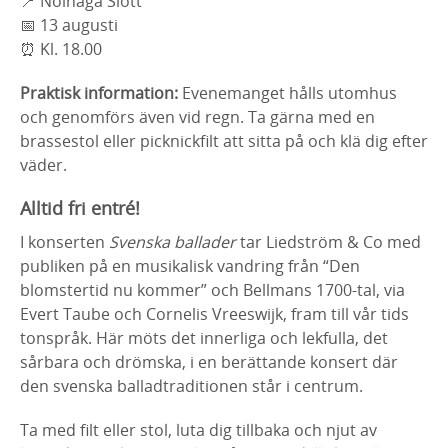
📍 Nolhaga Slott
📅 13 augusti
⏰ Kl. 18.00
Praktisk information:
Evenemanget hålls utomhus
och genomförs även vid regn. Ta gärna med en
brassestol eller picknickfilt att sitta på och klä dig efter
väder.
Alltid fri entré!
I konserten
Svenska ballader
tar Liedström & Co med
publiken på en musikalisk vandring från “Den
blomstertid nu kommer” och Bellmans 1700-tal, via
Evert Taube och Cornelis Vreeswijk, fram till vår tids
tonspråk. Här möts det innerliga och lekfulla, det
sårbara och drömska, i en berättande konsert där
den svenska balladtraditionen står i centrum.
Ta med filt eller stol, luta dig tillbaka och njut av