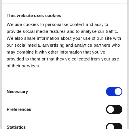
producera sitt tredje soloalbum ”Svenska Ballader”
som kommer ut första kvartalet 2026.
This website uses cookies
Historiskt släppte Liedström sin första singel, redan
We use cookies to personalise content and ads, to
som 20-åring. Den nådde en 12:e plats på den
provide social media features and to analyse our traffic.
svenska topplistan, vilket ledde till en hel del
We also share information about your use of our site with
förbandsspelningar till bland andra Phil Lynott, Pugh
our social media, advertising and analytics partners who
Rogefeldt, Ebba Grön, Dag Vag, Mikael Wiehe med
may combine it with other information that you’ve
flera. Har i nutid varit finalist i P4 Nästa, låg nu i
provided to them or that they’ve collected from your use
somras 2:a på Swedish Independent Chart och har
of their services.
haft radiospelningar över hela landet.
Thomas har gjort cirka 500 spelningar – både som
soloartist och musiker i andra
Consent
sammanhang. Bland annat har han varit basist i Jack
Necessary
Selection
Vreeswijks band. Sedan
solodebuten har Liedström gjort ett 80-tal spelningar,
där han delat scen med namn som Albin Lee Meldau,
Preferences
Moa Lignell, Jakob Karlberg, Jack Vreeswijk, Dan
Hylander och Ebbot Lundberg.
Statistics