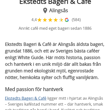
Ekstedts Bageri & Café
Alingsås
★
★
★
★
★
4,4
(584)
Anrikt café med eget bageri sedan 1886
Ekstedts Bageri & Café är Alingsås äldsta bageri,
grundat 1886, och ett av Sveriges bästa caféer
enligt White Guide. Här möts historia, passion
och hantverk i en unik miljö där allt bakas från
grunden med ekologiskt mjöl, egenrostade
nötter, hemkokta sylter och fluffig vaniljkräm.
Med passion för hantverk
Ekstedts Bageri & Café
ligger mitt i hjärtat av Alingsås
– Sveriges kaféstad nummer ett – där hantverk, smak