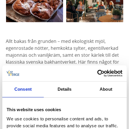
Allt bakas från grunden – med ekologiskt mjöl,
egenrostade nötter, hemkokta sylter, egentillverkad
majonnäs och vaniljkräm, samt en stor kärlek till det
klassiska svenska bakhantverket. Här finns något för
den som vill ha en smak av det tidlösa och den som
vill upptäcka nya favoriter.
Kaffe med omtanke
Consent
Details
About
Till de smarriga bakverken serveras Ekstedts
ekologiska kaffe från
GRINGO Nordic Coffee Roasters
i
This website uses cookies
Göteborg – kaffe som är noga utvalt för sin smak och
We use cookies to personalise content and ads, to
hållbarhet. Föredrar du te finns dessutom ett brett
provide social media features and to analyse our traffic.
sortiment av lösviktsteer.