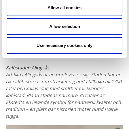
Allow all cookies
Allow selection
Fikat avnjuts i den gemytliga servering eller, när
vädret tillåter, på den generösa innergården precis
Use necessary cookies only
intill bageriet. Här doftar det alltid nygräddat, och
varje besök blir en stund av både smak och tradition.
Kaféstaden Alingsås
Att fika i Alingsås är en upplevelse i sig. Staden har en
rik caféhistoria som sträcker sig ända tillbaka till 1700-
talet och kallas idag med stolthet för Sveriges
kaféstad. Bland stadens närmare 30 caféer är
Ekstedts en levande symbol för hantverk, kvalitet och
tradition – en plats där historien möter nutid i varje
tugga.