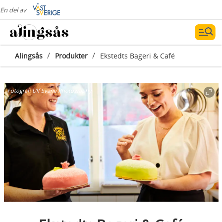
En del av
/
/
Alingsås
Produkter
Ekstedts Bageri & Café
Fotograf:
Ulf Svane Photography