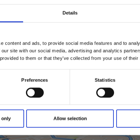
låbär i barrskogen. Och lingon runt tallarna. Andra karaktär
Details
ola och tallört. I den gamla, relativt ljusa tallskogen växer äv
l döda träd. Några med perfekta bohål för en del fågelarter.
e content and ads, to provide social media features and to analy
nns det en stig på cirka 1,5 km. Det finns också många andra 
 our site with our social media, advertising and analytics partn
 till Dammsjön norr om Kvarnsjön. Här finns gott om möjlig
 provided to them or that they’ve collected from your use of their
till området med stadsbuss 1 eller 11 från centrum och hopp
Preferences
Statistics
 only
Allow selection