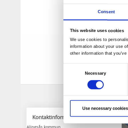
Det finns gott om b
Consent
björkpyrola, klotpyr
Här finns en hel de
This website uses cookies
We use cookies to personalis
Runt själva sjön fi
information about your use of
som bland annat går
other information that you’ve
egen favoritslinga.
Consent
Du tar dig enklast 
Necessary
Selection
Kvarnbacken.
Use necessary cookies
Kontaktinformation
Alingsås kommun