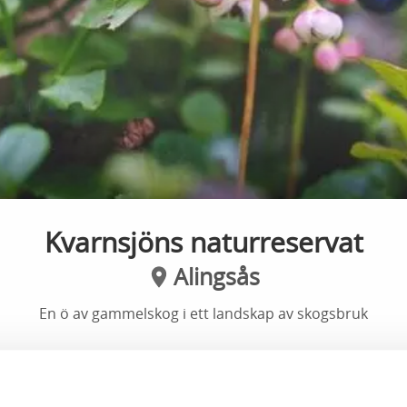
Kvarnsjöns naturreservat
Alingsås
En ö av gammelskog i ett landskap av skogsbruk
sjön är gammal. Det ser vi på tallarna. Några av trä
år. Kanske med råge.