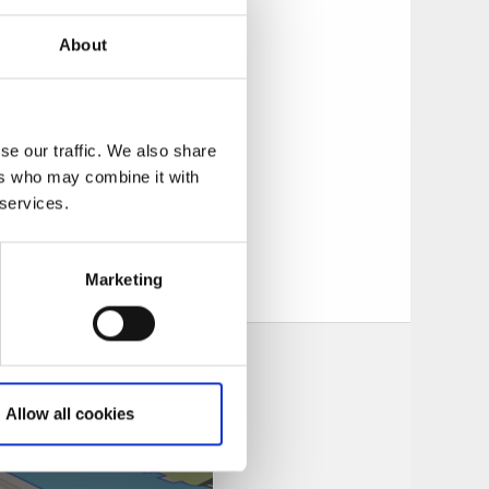
sarter är
About
en ryl.
se our traffic. We also share
stigar i området
ers who may combine it with
heter att hitta din
 services.
ar av vid
Marketing
Allow all cookies