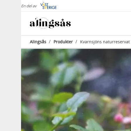
En del av
/
/
Alingsås
Produkter
Kvarnsjöns naturreservat