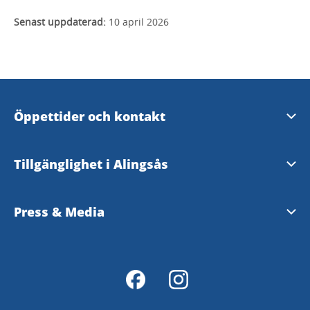
Senast uppdaterad:
10 april 2026
Öppettider och kontakt
Öppettider och kontakt
Tillgänglighet i Alingsås
Evenemangsformulär
Tillgänglighetsguide - TD
Press & Media
Tillgänglighetsredogörelse
Pressrum - Alingsås kommun