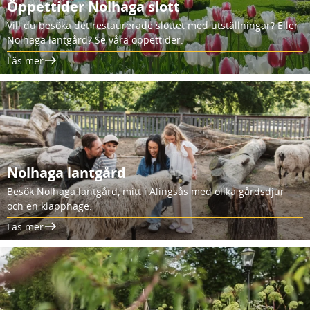
Öppettider Nolhaga slott
Vill du besöka det restaurerade slottet med utställningar? Eller
Nolhaga lantgård? Se våra öppettider.
Läs mer
Nolhaga lantgård
Besök Nolhaga lantgård, mitt i Alingsås med olika gårdsdjur
och en klapphage.
Läs mer