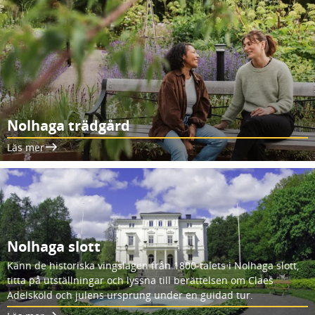
Nolhaga trädgård
Läs mer
Nolhaga slott
Känn de historiska vingslagen från 1800-talets i Nolhaga slott,
titta på utställningar och lyssna till berättelsen om Claes
Adelsköld och julens ursprung under en guidad tur.