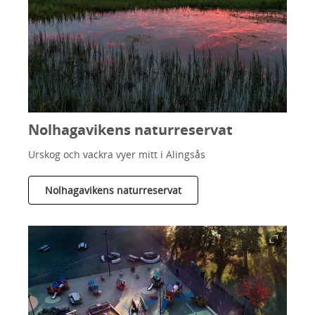
Nolhagavikens naturreservat
Urskog och vackra vyer mitt i Alingsås
Nolhagavikens naturreservat