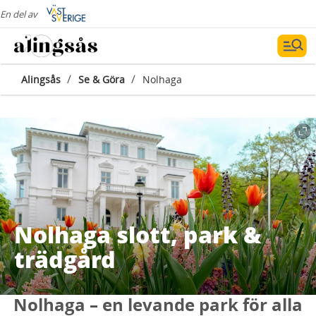
En del av
/
/
Alingsås
Se & Göra
Nolhaga
Nolhaga slott, park &
trädgård
Nolhaga – en levande park för alla