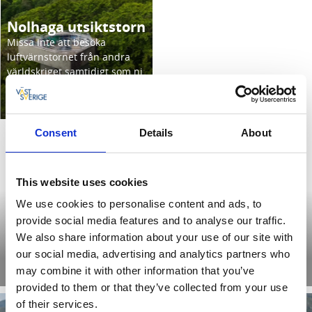
Nolhaga utsiktstorn
Missa inte att besöka
luftvärnstornet från andra
världskriget samtidigt som ni
får Alingsås bästa utsikt!
Läs mer
Consent
Details
About
This website uses cookies
We use cookies to personalise content and ads, to
Nolhaga park
provide social media features and to analyse our traffic.
Nolhaga park är en grön oas på promenadavstånd från stadens
We also share information about your use of our site with
centrum
our social media, advertising and analytics partners who
may combine it with other information that you’ve
Läs mer
provided to them or that they’ve collected from your use
of their services.