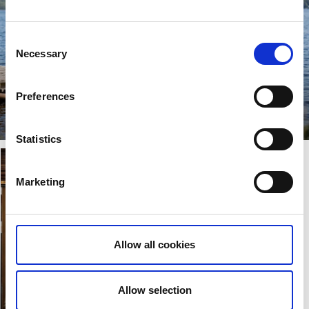
Consent
Necessary
Selection
Playa Mjörn
Preferences
Svalka dig med ett bad mitt i stan
Läs mer
Statistics
Marketing
Guidad visning
Delta i en guidad tur på
Nolhaga slott och upptäck
Allow all cookies
mer om slottets historia samt
den varsamma
restaureringen som gett
Allow selection
byggnaden nytt liv.