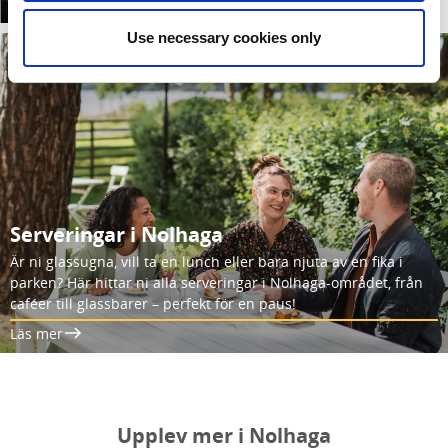
Läs mer
Use necessary cookies only
Serveringar i Nolhaga
Är ni glassugna, vill ta en lunch eller bara njuta av en fika i
parken? Här hittar ni alla serveringar i Nolhaga-området, från
caféer till glassbarer – perfekt för en paus!
Läs mer
Upplev mer i Nolhaga